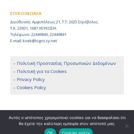
ΕΠΙΚΟΙΝΩΝΙΑ
Διεύθυνση: Αμφιπόλεως 21, Τ.Τ: 2025 Στρόβολος
Τ.Κ. 23931, 1687 ΛΕΥΚΩΣΙΑ
Τηλέφωνο: 22449840, 22449841
E-mail: koek@logos.cy.net
– Πολιτική Προστασίας Προσωπικών Δεδομένων
– Πολιτική για τα Cookies
– Privacy Policy
– Cookies Policy
Αυτός ο ιστότοπος χρησιμοποιεί cookies για να διασφαλίσει ότι
θα έχετε την καλύτερη εμπειρία στον ιστότοπό μας.
Copyright 2014 © KOEK, All Rights Reserved. / Powered by
NETinfo Plc
Terms & Conditions
OK
Cookies policy