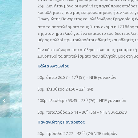
25μ. Δεν ήταν μόνο οι εφτά νέες παγκύπριες επιδόσε
και αθλήτριες που μας εκπροσώπησαν, ήταν και το γε
Παναγιώτης Πανάρετος και Αλέξανδρος Γρηγορίου) έ
η
από τα αποτελέσματα τους. Ήταν ακόμα η 17
θέση τη
της στον ημιτελικό για ένα εκατοστό του δευτερολέ
μέρος πολλοί πρωτοκλασάτοι αθλητές και αθλητές τ
Γενικά το μήνυμα που στάληκε είναι πως η κυπριακή
Συνοπτικά τα αποτελέσματα των αθλητών μας στη Β
Κάλια Αντωνίου
η
50μ. ύπτιο 26.87 – 17
(57) – ΝΠΕ γυναικών
η
50μ. ελεύθερο 24.50 – 22
(94)
ΚΟΛΥΜΒΗΣΗ:
η
ΠΑΓΚΟΣΜΙΟ 25μ. Στις
100μ. ελεύθερο 53.45 – 23
(76) – ΝΠΕ γυναικών
προκλήσεις...
η
50μ. πεταλούδα 26.44 – 30
(56) – ΝΠΕ γυναικών
Παναγιώτης Πανάρετος
ος
50μ. πρόσθιο 27.27 – 42
(74) ΝΠΕ ανδρών