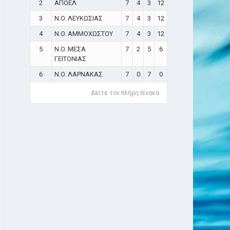
2
ΑΠΟΕΛ
7
4
3
12
3
N.O. ΛΕΥΚΩΣΙΑΣ
7
4
3
12
4
N.O. ΑΜΜΟΧΩΣΤΟΥ
7
4
3
12
5
N.O. ΜΕΣΑ
7
2
5
6
ΓΕΙΤΟΝΙΑΣ
6
N.O. ΛΑΡΝΑΚΑΣ
7
0
7
0
Δείτε τον πλήρη πίνακα