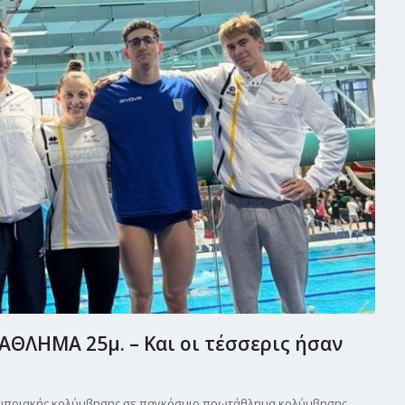
ΛΗΜΑ 25μ. – Και οι τέσσερις ήσαν
 κυπριακής κολύμβησης σε παγκόσμιο πρωτάθλημα κολύμβησης