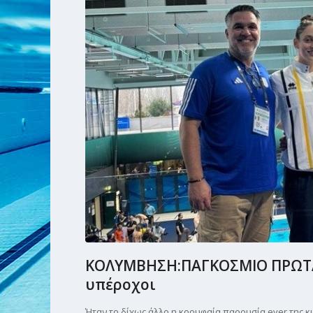
ΚΟΛΥΜΒΗΣΗ:ΠΑΓΚΟΣΜΙΟ ΠΡΩΤΑΘ
υπέροχοι
Ήταν το δίχως άλλο η κορυφαία παρουσία ever της