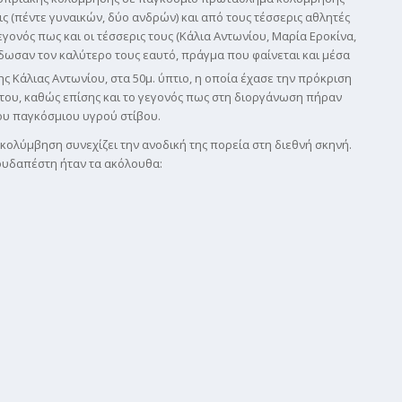
ις (πέντε γυναικών, δύο ανδρών) και από τους τέσσερις αθλητές
γονός πως και οι τέσσερις τους (Κάλια Αντωνίου, Μαρία Εροκίνα,
δωσαν τον καλύτερο τους εαυτό, πράγμα που φαίνεται και μέσα
ς Κάλιας Αντωνίου, στα 50μ. ύπτιο, η οποία έχασε την πρόκριση
πτου, καθώς επίσης και το γεγονός πως στη διοργάνωση πήραν
ου παγκόσμιου υγρού στίβου.
 κολύμβηση συνεχίζει την ανοδική της πορεία στη διεθνή σκηνή.
ουδαπέστη ήταν τα ακόλουθα: