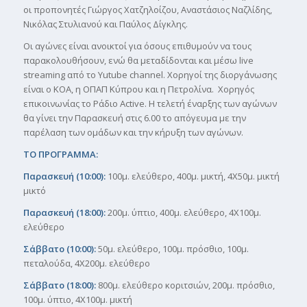
οι προπονητές Γιώργος Χατζηλοίζου, Αναστάσιος Ναζλίδης,
Νικόλας Στυλιανού και Παύλος Δίγκλης.
Οι αγώνες είναι ανοικτοί για όσους επιθυμούν να τους
παρακολουθήσουν, ενώ θα μεταδίδονται και μέσω live
streaming από το Yutube channel. Χορηγοί της διοργάνωσης
είναι ο ΚΟΑ, η ΟΠΑΠ Κύπρου και η Πετρολίνα. Χορηγός
επικοινωνίας το Ράδιο Active. Η τελετή έναρξης των αγώνων
θα γίνει την Παρασκευή στις 6.00 το απόγευμα με την
παρέλαση των ομάδων και την κήρυξη των αγώνων.
ΤΟ ΠΡΟΓΡΑΜΜΑ:
Παρασκευή (10:00):
100μ. ελεύθερο, 400μ. μικτή, 4Χ50μ. μικτή
μικτό
Παρασκευή (18:00):
200μ. ύπτιο, 400μ. ελεύθερο, 4Χ100μ.
ελεύθερο
Σάββατο (10:00):
50μ. ελεύθερο, 100μ. πρόσθιο, 100μ.
πεταλούδα, 4Χ200μ. ελεύθερο
Σάββατο (18:00):
800μ. ελεύθερο κοριτσιών, 200μ. πρόσθιο,
100μ. ύπτιο, 4Χ100μ. μικτή