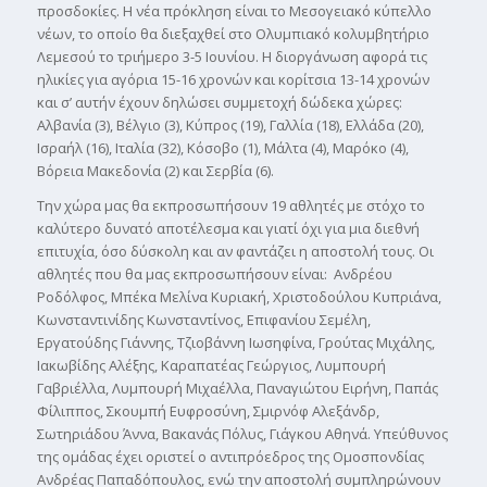
προσδοκίες. Η νέα πρόκληση είναι το Μεσογειακό κύπελλο
νέων, το οποίο θα διεξαχθεί στο Ολυμπιακό κολυμβητήριο
Λεμεσού το τριήμερο 3-5 Ιουνίου. Η διοργάνωση αφορά τις
ηλικίες για αγόρια 15-16 χρονών και κορίτσια 13-14 χρονών
και σ’ αυτήν έχουν δηλώσει συμμετοχή δώδεκα χώρες:
Αλβανία (3), Βέλγιο (3), Κύπρος (19), Γαλλία (18), Ελλάδα (20),
Ισραήλ (16), Ιταλία (32), Κόσοβο (1), Μάλτα (4), Μαρόκο (4),
Βόρεια Μακεδονία (2) και Σερβία (6).
Την χώρα μας θα εκπροσωπήσουν 19 αθλητές με στόχο το
καλύτερο δυνατό αποτέλεσμα και γιατί όχι για μια διεθνή
επιτυχία, όσο δύσκολη και αν φαντάζει η αποστολή τους. Οι
αθλητές που θα μας εκπροσωπήσουν είναι: Ανδρέου
Ροδόλφος, Μπέκα Μελίνα Κυριακή, Χριστοδούλου Κυπριάνα,
Κωνσταντινίδης Κωνσταντίνος, Επιφανίου Σεμέλη,
Εργατούδης Γιάννης, Τζιοβάννη Ιωσηφίνα, Γρούτας Μιχάλης,
Ιακωβίδης Αλέξης, Καραπατέας Γεώργιος, Λυμπουρή
Γαβριέλλα, Λυμπουρή Μιχαέλλα, Παναγιώτου Ειρήνη, Παπάς
Φίλιππος, Σκουμπή Ευφροσύνη, Σμιρνόφ Αλεξάνδρ,
Σωτηριάδου Άννα, Βακανάς Πόλυς, Γιάγκου Αθηνά. Υπεύθυνος
της ομάδας έχει οριστεί ο αντιπρόεδρος της Ομοσπονδίας
Ανδρέας Παπαδόπουλος, ενώ την αποστολή συμπληρώνουν