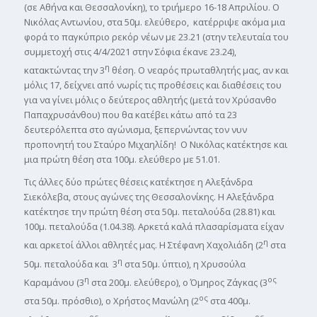
(σε Αθήνα και Θεσσαλονίκη), το τριήμερο 16-18 Απριλίου. Ο
Νικόλας Αντωνίου, στα 50μ. ελεύθερο, κατέρριψε ακόμα μια
φορά το παγκύπριο ρεκόρ νέων με 23.21 (στην τελευταία του
συμμετοχή στις 4/4/2021 στην Σόφια έκανε 23.24),
η
κατακτώντας την 3
θέση. Ο νεαρός πρωταθλητής μας, αν και
μόλις 17, δείχνει από νωρίς τις προθέσεις και διαθέσεις του
για να γίνει μόλις ο δεύτερος αθλητής (μετά τον Χρύσανθο
Παπαχρυσάνθου) που θα κατέβει κάτω από τα 23
δευτερόλεπτα στο αγώνισμα, ξεπερνώντας τον νυν
προπονητή του Σταύρο Μιχαηλίδη! Ο Νικόλας κατέκτησε και
μια πρώτη θέση στα 100μ. ελεύθερο με 51.01.
Τις άλλες δύο πρώτες θέσεις κατέκτησε η Αλεξάνδρα
Σιεκόλεβα, στους αγώνες της Θεσσαλονίκης. Η Αλεξάνδρα
κατέκτησε την πρώτη θέση στα 50μ. πεταλούδα (28.81) και
100μ. πεταλούδα (1.04.38). Αρκετά καλά πλασαρίσματα είχαν
η
και αρκετοί άλλοι αθλητές μας. Η Στέφανη Χαχολιάδη (2
στα
η
50μ. πεταλούδα και 3
στα 50μ. ύπτιο), η Χρυσούλα
η
ος
Καραμάνου (3
στα 200μ. ελεύθερο), ο Όμηρος Ζάγκας (3
ος
στα 50μ. πρόσθιο), ο Χρήστος Μανώλη (2
στα 400μ.
ος
ος