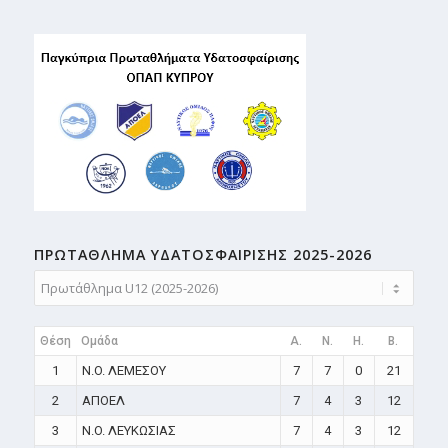
ΠΡΩΤΑΘΛΗMA ΥΔΑΤΟΣΦΑΙΡΙΣΗΣ 2025-2026
Θέση
Ομάδα
A.
N.
H.
B.
1
N.O. ΛΕΜΕΣΟΥ
7
7
0
21
2
ΑΠΟΕΛ
7
4
3
12
3
N.O. ΛΕΥΚΩΣΙΑΣ
7
4
3
12