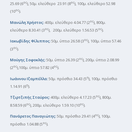
ος
ος
25.69 (6
), 50μ. ελεύθερο 23.91 (8
), 100μ. ελεύθερο 52.98
ος
(10
).
ος
Μανώλη Χρήστος:
400μ. ελεύθερο 4.04.77 (2
), 800μ.
ος
ος
ελεύθερο 8.30.41 (3
), 200μ. ελεύθερο 1.56.53 (5
).
ος
Ιακωβίδης Φίλιππος:
50μ. ύπτιο 26.58 (3
), 100μ. ύπτιο 57.46
ος
(3
).
ος
Μούγης Σοφοκλής:
50μ. ύπτιο 26.39 (2
), 200μ. ύπτιο 2.08.99
ος
ος
(2
),100μ. ύπτιο 57.82 (4
).
η
Ιωάννου Ιζαμπέλλα:
50μ. πρόσθιο 34.43 (5
), 100μ. πρόσθιο
η
1.14.91 (6
).
ος
Τζιρτζιπής Σταύρος:
400μ. ελεύθερο 4.17.23 (5
), 800μ.
ος
ος
8.58.59 (6
), 200μ. ελεύθερο 1.59.10 (10
).
ος
Πανάρετος Παναγιώτης:
50μ. πρόσθιο 29.41 (4
), 100μ.
ος
πρόσθιο 1.04.88 (5
).