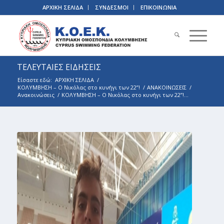
ΑΡΧΙΚΗ ΣΕΛΙΔΑ
ΣΥΝΔΕΣΜΟΙ
ΕΠΙΚΟΙΝΩΝΙΑ
ΤΕΛΕΥΤΑΙΕΣ ΕΙΔΗΣΕΙΣ
Είσαστε εδώ:
ΑΡΧΙΚΗ ΣΕΛΙΔΑ
/
ΚΟΛΥΜΒΗΣΗ – Ο Νικόλας στο κυνήγι των 22’’!
/
ΑΝΑΚΟΙΝΩΣΕΙΣ
/
Ανακοινώσεις
/
ΚΟΛΥΜΒΗΣΗ – Ο Νικόλας στο κυνήγι των 22’’!...