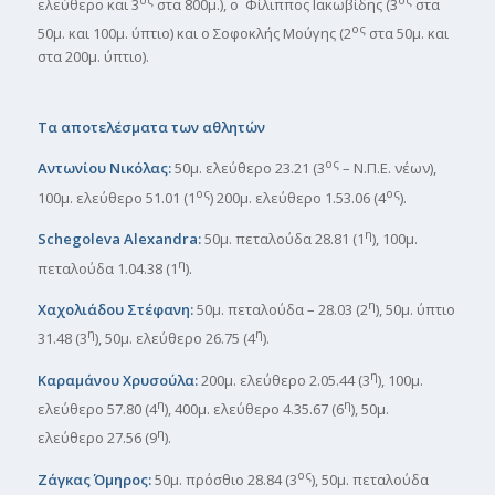
ελεύθερο και 3
στα 800μ.), ο Φίλιππος Ιακωβίδης (3
στα
ος
50μ. και 100μ. ύπτιο) και ο Σοφοκλής Μούγης (2
στα 50μ. και
στα 200μ. ύπτιο).
Τα αποτελέσματα των αθλητών
ος
Αντωνίου Νικόλας:
50μ. ελεύθερο 23.21 (3
– Ν.Π.Ε. νέων),
ος
ος
100μ. ελεύθερο 51.01 (1
) 200μ. ελεύθερο 1.53.06 (4
).
η
Schegoleva
Alexandra
:
50μ. πεταλούδα 28.81 (1
), 100μ.
η
πεταλούδα 1.04.38 (1
).
η
Χαχολιάδου Στέφανη:
50μ. πεταλούδα – 28.03 (2
), 50μ. ύπτιο
η
η
31.48 (3
), 50μ. ελεύθερο 26.75 (4
).
η
Καραμάνου Χρυσούλα:
200μ. ελεύθερο 2.05.44 (3
), 100μ.
η
η
ελεύθερο 57.80 (4
), 400μ. ελεύθερο 4.35.67 (6
), 50μ.
η
ελεύθερο 27.56 (9
).
ος
Ζάγκας Όμηρος:
50μ. πρόσθιο 28.84 (3
), 50μ. πεταλούδα