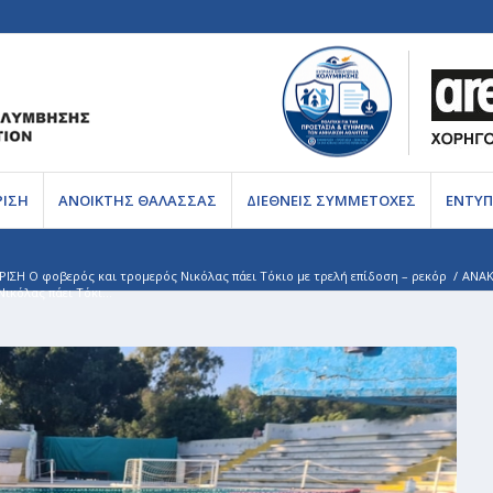
ΡΙΣΗ
ΑΝΟΙΚΤΗΣ ΘΑΛΑΣΣΑΣ
ΔΙΕΘΝΕΙΣ ΣΥΜΜΕΤΟΧΕΣ
ΕΝΤΥΠ
Η Ο φοβερός και τρομερός Νικόλας πάει Τόκιο με τρελή επίδοση – ρεκόρ
/
ΑΝΑΚ
όλας πάει Τόκι...