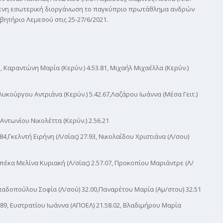
πόμενη εσωτερική διοργάνωση το παγκύπριο πρωτάθλημα ανδρών
βητήριο Λεμεσού στις 25-27/6/2021.
21, Καραντώνη Μαρία (Κερύν.) 4.53.81, Μιχαήλ Μιχαέλλα (Κερύν.)
Λυκούργου Αντριάνα (Κερύν.) 5.42.67,Λαζάρου Ιωάννα (Μέσα Γειτ.)
 Αντωνίου Νικολέττα (Κερύν.) 2.56.21
,Γκελντή Ειρήνη (Λ/σίας) 27.93, Νικολαΐδου Χριστιάνα (Λ/σου)
πέκα Μελίνα Κυριακή (Λ/σίας) 2.57.07, Προκοπίου Μαριάντρε (Λ/
αδοπούλου Σοφία (Λ/σού) 32.00,Παναρέτου Μαρία (Αμ/στου) 32.51
9, Ευστρατίου Ιωάννα (ΑΠΟΕΛ) 21.58.02, Βλαδιμήρου Μαρία