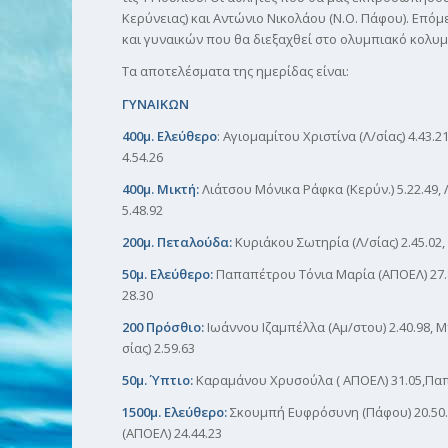
Κερύνειας) και Αντώνιο Νικολάου (Ν.Ο. Πάφου). Ε
και γυναικών που θα διεξαχθεί στο ολυμπιακό κολυμ
Τα αποτελέσματα της ημερίδας είναι:
ΓΥΝΑΙΚΩΝ
400μ. Ελεύθερο
: Αγιομαμίτου Χριστίνα (Λ/σίας) 4.43.
4.54.26
400μ. Μικτή:
Λιάτσου Μόνικα Ράφκα (Κερύν.) 5.22.49, 
5.48.92
200μ. Πεταλούδα:
Κυριάκου Σωτηρία (Λ/σίας) 2.45.02,
50μ. Ελεύθερο:
Παπαπέτρου Τόνια Μαρία (ΑΠΟΕΛ) 27.84
28.30
200 Πρόσθιο:
Ιωάννου Ιζαμπέλλα (Αμ/στου) 2.40.98, Μ
σίας) 2.59.63
50μ. Ύπτιο:
Καραμάνου Χρυσούλα ( ΑΠΟΕΛ) 31.05,Παπ
1500μ. Ελεύθερο:
Σκουμπή Ευφρόσυνη (Πάφου) 20.50.8
(ΑΠΟΕΛ) 24.44.23