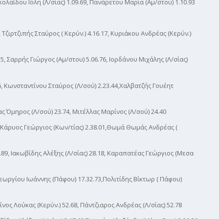
κολαΐδου Ιόλη (Λ/σίας) 1.09.69, Πανάρετου Μαρία (Αμ/στου) 1.10.93
 Τζιρτζιπής Σταύρος ( Κερύν.) 4.16.17, Κυριάκου Ανδρέας (Κερύν.)
, Σαρρής Γιώργος (Αμ/στου) 5.06.76, Ιορδάνου Μιχάλης (Λ/σίας)
6, Κωνσταντίνου Σταύρος (Λ/σού) 2.23.44,Χαλβατζής Γουέητ
ς Όμηρος (Λ/σού) 23.74, Μιτέλλας Μαρίνος (Λ/σού) 24.40
,Κάρυος Γεώργιος (Κων/τίας) 2.38.01,Θωμά Θωμάς Ανδρέας (
9, Ιακωβίδης Αλέξης (Λ/σίας) 28.18, Καραπατέας Γεώργιος (Μεσα
Γεωργίου Ιωάννης (Πάφου) 17.32.73,Πολιτίδης Βίκτωρ ( Πάφου)
νος Λούκας (Κερύν.) 52.68, Πάντζιαρος Ανδρέας (Λ/σίας) 52.78