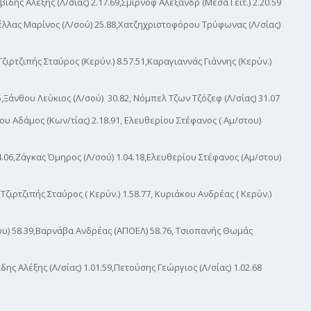
ίδης Αλέξης (Λ/σίας) 2.17.69,Σμιρνόφ Αλεξάνδρ (Μέσα Γειτ.) 2.20.59
έλλας Μαρίνος (Λ/σού) 25.88,Χατζηχριστοφόρου Τρύφωνας (Λ/σίας)
Τζιρτζιπής Σταύρος (Κερύν.) 8.57.51,Καραγιαννάς Γιάννης (Κερύν.)
Ξάνθου Λεύκιος (Λ/σού) 30.82, Νόμπελ Τζων Τζόζεφ (Λ/σίας) 31.07
ζου Αδάμος (Κων/τίας) 2.18.91, Ελευθερίου Στέφανος ( Αμ/στου)
.06,Ζάγκας Όμηρος (Λ/σού) 1.04.18,Ελευθερίου Στέφανος (Αμ/στου)
Τζιρτζιπής Σταύρος ( Κερύν.) 1.58.77, Κυριάκου Ανδρέας ( Κερύν.)
) 58.39,Βαρνάβα Ανδρέας (ΑΠΟΕΛ) 58.76, Τσιοπανής Θωμάς
ης Αλέξης (Λ/σίας) 1.01.59,Πετούσης Γεώργιος (Λ/σίας) 1.02.68