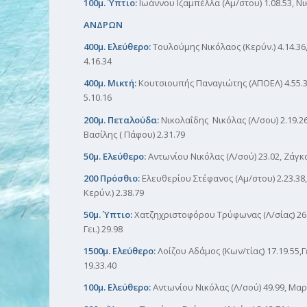
100μ. Ύπτιο:
Ιωάννου Ιζαμπέλλα (Αμ/στου) 1.08.53, Νι
ΑΝΔΡΩΝ
400μ. Ελεύθερο:
Τουλούμης Νικόλαος (Κερύν.) 4.14.36,
4.16.34
400μ. Μικτή:
Κουτσιουπής Παναγιώτης (ΑΠΟΕΛ) 4.55.35
5.10.16
200μ. Πεταλούδα:
Νικολαΐδης Νικόλας (Λ/σου) 2.19.2
Βασίλης ( Πάφου) 2.31.79
50μ. Ελεύθερο:
Αντωνίου Νικόλας (Λ/σού) 23.02, Ζάγκα
200 Πρόσθιο:
Ελευθερίου Στέφανος (Αμ/στου) 2.23.38
Κερύν.) 2.38.79
50μ. Ύπτιο:
Χατζηχριστοφόρου Τρύφωνας (Λ/σίας) 26.8
Γει.) 29.98
1500μ. Ελεύθερο:
Λοίζου Αδάμος (Κων/τίας) 17.19.55,
19.33.40
100μ. Ελεύθερο:
Αντωνίου Νικόλας (Λ/σού) 49.99, Μαρί