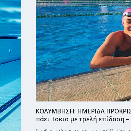
ΚΟΛΥΜΒΗΣΗ: ΗΜΕΡΙΔΑ ΠΡΟΚΡΙΣΗ
πάει Τόκιο με τρελή επίδοση –
Σε κάθε γενιά (η οποία υπολογίζεται ανά 25ετιά) ξεπε