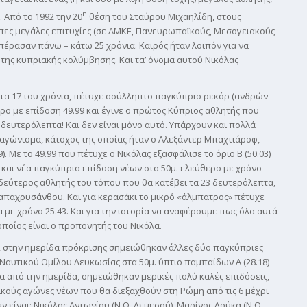
η
 Από το 1992 την 20
θέση του Σταύρου Μιχαηλίδη, στους
πες μεγάλες επιτυχίες (σε ΑΜΚΕ, Πανευρωπαϊκούς, Μεσογειακούς
πέρασαν πάνω – κάτω 25 χρόνια. Καιρός ήταν λοιπόν για να
g της κυπριακής κολύμβησης. Και τα’ όνομα αυτού Νικόλας
στα 17 του χρόνια, πέτυχε ασύλληπτο παγκύπριο ρεκόρ (ανδρών
ρο με επίδοση 49.99 και έγινε ο πρώτος Κύπριος αθλητής που
δευτερόλεπτα! Και δεν είναι μόνο αυτό. Υπάρχουν και πολλά
ο αγώνισμα, κάτοχος της οποίας ήταν ο Αλεξάντερ Μπαχτιάροφ,
. Με το 49.99 που πέτυχε ο Νικόλας εξασφάλισε το όριο Β (50.03)
 και νέα παγκύπρια επίδοση νέων στα 50μ. ελεύθερο με χρόνο
 δεύτερος αθλητής του τόπου που θα κατέβει τα 23 δευτερόλεπτα,
παχρυσάνθου. Και για κερασάκι το μικρό «άλμπατρος» πέτυχε
 με χρόνο 25.43. Και για την ιστορία να αναφέρουμε πως όλα αυτά
οποίος είναι ο προπονητής του Νικόλα.
 στην ημερίδα πρόκρισης σημειώθηκαν άλλες δύο παγκύπριες
υ Ναυτικού Ομίλου Λευκωσίας στα 50μ. ύπτιο παμπαίδων Α (28.18)
έσα από την ημερίδα, σημειώθηκαν μερικές πολύ καλές επιδόσεις,
κούς αγώνες νέων που θα διεξαχθούν στη Ρώμη από τις 6 μέχρι
ν είναι: Νικόλας Αντωνίου (Ν.Ο. Λεμεσού), Μαρίνος Λούκα (Ν.Ο.