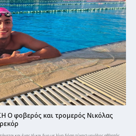
 Ο φοβερός και τρομερός Νικόλας
 ρεκόρ
τάγεται και ένας (ή και δυο με λίγη δόση τύχης) μεγάλος αθλητής,