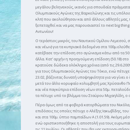
μεγάλου βεληνεκούς, ικανός για σπουδαία πράγματα.
Ολυμπιακούς Αγώνες της Βαρκελώνης και τις υπόλοι
κλπ) που ακολούθησαν και από άλλους αθλητές μας, 
ξεπεταχθεί και να μας παρουσιαστεί το next big thin
Αντωνίου!
Ο τεράστιος μικρός, του Ναυτικού Ομίλου Λεμεσού, 
και νέων) για τα κυπριακά δεδομένα στα 100μ.ελεύθε
κατέβασε την επίδοση στο αγώνισμα κάτω από τα 50 
άλλα. Κατ’ αρχήν η προηγούμενη επίδοση (50.18) στ
κρατούσε δώδεκα ολόκληρα χρόνια (από τις 29.6.2009)
για τους Ολυμπιακούς Αγώνες του Τόκιο, ενώ πέτυχε
23.02, βάζοντας δυνατή υποψηφιότητα για να γίνει ο
μετά τον άλλο κορυφαίο κολυμβητή μας Χρύσανθο Πα
και νέα παγκύπρια επίδοση νέων στα 50μ. πεταλούδα
τα πέτυχε υπό το βλέμμα του Σταύρου Μιχαηλίδη, ο 
Πέρα όμως από τα φοβερά κατορθώματα του Νικόλα,
επιδόσεις τις οποίες πέτυχε ο Αλέξης Ιακωβίδης, το
και στα 100μ. ύπτιο παμπαίδων Α (1.01.59). Ακόμη μ
ενώ οριστικοποιήθηκε η αποστολή για τους ευρωπαϊ
τις 11 Ιουλίου. Οι αθλητές που θα μας εκπροσωπήσου