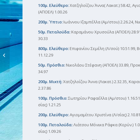
100μ. Ελεύθερο:
Χατζηλοίζου Άννα( Λακατ.) 58.42, Αγ
(ΑΠΟΕΛ) 1.00.26
200μ. Ύπτιο:
Ιωάννου Ιζαμπέλλα (Αμ/στου) 2.26.24, Νι
50μ. Πεταλούδα:
Καραμάνου Χρυσούλα (ΑΠΟΕΛ) 28.91, 
30.33
ΚΟΛΥΜΒΗΣΗ: ΗΜΕΡΙΔΑ
800μ. Ελεύθερο:
Επιφανίου Σεμέλη (Λ/σού) 10.51.99, 
ΠΡΟΚΡΙΣΗΣ Άλλη μια
11.12.29
μάχη...
50μ. Πρόσθιο:
Νικολάου Στέφανη (ΑΠΟΕΛ) 33.89, Προκ
34.97
200μ. Μικτή:
Χατζηλοίζου Άννα (Λακατ.) 2.32.35, Καρα
2.37.86
100μ. Πρόσθιο:
Σωτηρίου Ραφαέλλα (Αμ/στου) 1.16.51
σίας) 1.21.25
200μ. Ελεύθερο:
Αγιομαμίτου Χριστίνα (Λ/σίας) 2.10.81
100μ. Πεταλούδα:
Λιάτσου Μόνικα Ράφκα (Κερύν.) 1.08
σίας) 1.09.26