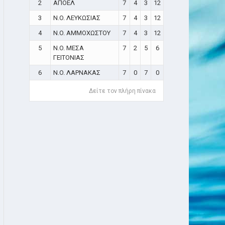
2
ΑΠΟΕΛ
7
4
3
12
3
N.O. ΛΕΥΚΩΣΙΑΣ
7
4
3
12
4
N.O. ΑΜΜΟΧΩΣΤΟΥ
7
4
3
12
5
N.O. ΜΕΣΑ
7
2
5
6
ΓΕΙΤΟΝΙΑΣ
6
N.O. ΛΑΡΝΑΚΑΣ
7
0
7
0
Δείτε τον πλήρη πίνακα