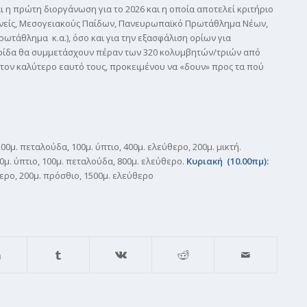
ι η πρώτη διοργάνωση για το 2026 και η οποία αποτελεί κριτήριο
εθνείς, Μεσογειακούς Παίδων, Πανευρωπαϊκό Πρωτάθλημα Νέων,
τάθλημα κ.α.), όσο και για την εξασφάλιση ορίων για
ρίδα θα συμμετάσχουν πέραν των 320 κολυμβητών/τριών από
τον καλύτερο εαυτό τους, προκειμένου να «δουν» προς τα πού
00μ. πεταλούδα, 100μ. ύπτιο, 400μ. ελεύθερο, 200μ. μικτή.
0μ. ύπτιο, 100μ. πεταλούδα, 800μ. ελεύθερο.
Κυριακή (10.00πμ):
θερο, 200μ. πρόσθιο, 1500μ. ελεύθερο