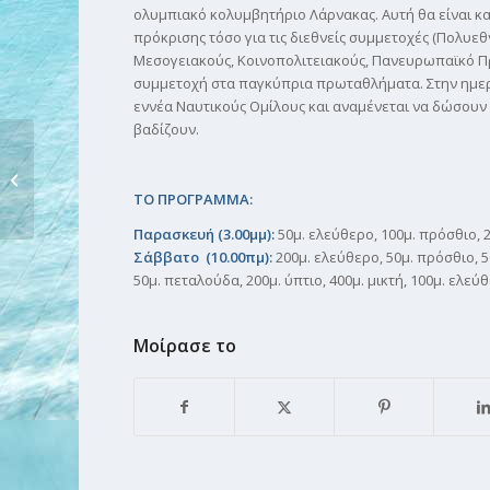
ολυμπιακό κολυμβητήριο Λάρνακας. Αυτή θα είναι κα
πρόκρισης τόσο για τις διεθνείς συμμετοχές (Πολυ
Μεσογειακούς, Κοινοπολιτειακούς, Πανευρωπαϊκό Πρω
συμμετοχή στα παγκύπρια πρωταθλήματα. Στην ημε
εννέα Ναυτικούς Ομίλους και αναμένεται να δώσουν 
βαδίζουν.
ΠΑΓΚΥΠΡΙΑ ΗΜΕΡΙΔΑ
ΧΡΙΣΤΟΥΓΕΝΝΩΝ – ΠΕΤΡΟΛΙΝΑ,...
ΤΟ ΠΡΟΓΡΑΜΜΑ:
Παρασκευή (3.00μμ):
50μ. ελεύθερο, 100μ. πρόσθιο, 2
Σάββατο (10.00πμ):
200μ. ελεύθερο, 50μ. πρόσθιο, 5
50μ. πεταλούδα, 200μ. ύπτιο, 400μ. μικτή, 100μ. ελεύ
Μοίρασε το