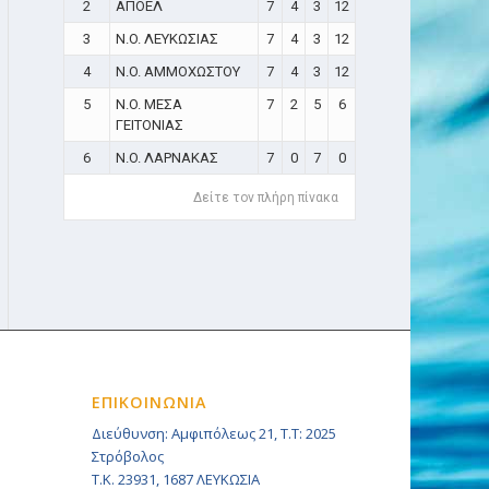
2
ΑΠΟΕΛ
7
4
3
12
3
N.O. ΛΕΥΚΩΣΙΑΣ
7
4
3
12
4
N.O. ΑΜΜΟΧΩΣΤΟΥ
7
4
3
12
5
N.O. ΜΕΣΑ
7
2
5
6
ΓΕΙΤΟΝΙΑΣ
6
N.O. ΛΑΡΝΑΚΑΣ
7
0
7
0
Δείτε τον πλήρη πίνακα
ΕΠΙΚΟΙΝΩΝΙΑ
Διεύθυνση: Αμφιπόλεως 21, Τ.Τ: 2025
Στρόβολος
Τ.Κ. 23931, 1687 ΛΕΥΚΩΣΙΑ