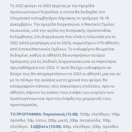
Το 2022 φεύγει το 2023 έρχεται με την Ημερίδα
Χριστουγέννων Πετρολίνα, η οποία θα διεξαχθεί στο
Ολυμπιακό κολυμβητήριο Λάρνακας το τριήμερο 16-18
Δεκεμβρίου. Την ημερίδα διοργανώνει ο Ναυτικός Όμιλος
Λευκωσίας, υπό την αιγίδα της Κυπριακής Ομοσπονδίας
Κολύμβησης. Στη διοργάνωση που είναι η τελευταία για το
2022 (αλλά μετρήσιμη για το 2023), συμμετέχουν 376 αθλητές
από έντεκα Ναυτικούς Ομίλους. Το ενδιαφέρον θεωρείται
δεδομένο, καθώς οι αθλητές θα κυνηγήσουν τα όρια
πρόκρισης για τις διεθνείς διοργανώσεις και τα παγκύπρια
πρωταθλήματα του 2023. Γι’ αυτό θα έχει ενδιαφέρον να
δούμε πως θα αποχαιρετήσουν το 2022 οι αθλητές μας και αν
με το πέσιμο της αυλαίας για τη χρονιά που φεύγει θα
καταγραφούν κάποιες νέες παγκύπριες επιδόσεις, πριν οι
αθλητές πάρουν τις ανάσες τους ενόψει των γιορτών των
Χριστουγέννων και πριν την έναρξη της χειμερινής τους
προετοιμασίας.
ΤΟ ΠΡΟΓΡΑΜΜΑ: Παρασκευή (15.00):
1500μ. ελεύθερο, 100μ.
πρόσθιο, 50μ. ύπτιο, 200μ. μικτή, 200μ. πεταλούδα, 100μ.
ελεύθερο.
Σάββατο (10.00):
400μ. ελεύθερο, 200μ. πρόσθιο,