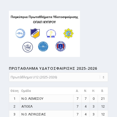
ΠΡΩΤΑΘΛΗMA ΥΔΑΤΟΣΦΑΙΡΙΣΗΣ 2025-2026
Θέση
Ομάδα
A.
N.
H.
B.
1
N.O. ΛΕΜΕΣΟΥ
7
7
0
21
2
ΑΠΟΕΛ
7
4
3
12
3
N.O. ΛΕΥΚΩΣΙΑΣ
7
4
3
12