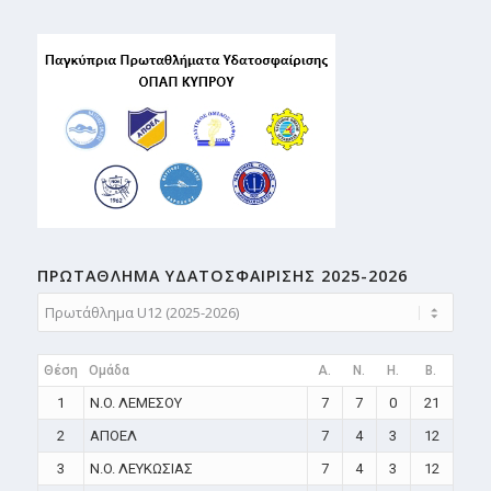
ΠΡΩΤΑΘΛΗMA ΥΔΑΤΟΣΦΑΙΡΙΣΗΣ 2025-2026
Θέση
Ομάδα
A.
N.
H.
B.
1
N.O. ΛΕΜΕΣΟΥ
7
7
0
21
2
ΑΠΟΕΛ
7
4
3
12
3
N.O. ΛΕΥΚΩΣΙΑΣ
7
4
3
12