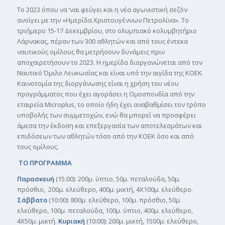
Το 2023 όπου να ‘ναι φεύγει και η νέα αγωνιστική σεζόν
ανοίγει με την «Ημερίδα Χριστουγέννων Πετρολίνα». Το
τριήμερο 15-17 Δεκεμβρίου, στο ολυμπιακό κολυμβητήριο
Λάρνακας, πέραν των 300 αθλητών και από τους έντεκα
ναυτικούς ομίλους θα μετρήσουν δυνάμεις πριν
αποχαιρετήσουν το 2023. Η ημερίδα διοργανώνεται από τον
Ναυτικό Όμιλο Λευκωσίας και είναι υπό την αιγίδα της ΚΟΕΚ.
Καινοτομία της διοργάνωσης είναι η χρήση του νέου
προγράμματος που έχει αγοράσει η Ομοσπονδία από την
εταιρεία Microplus, το οποίο ήδη έχει αναβαθμίσει τον τρόπο
υποβολής των συμμετοχών, ενώ θα μπορεί να προσφέρει
άμεσα την έκδοση και επεξεργασία των αποτελεσμάτων και
επιδόσεων των αθλητών τόσο από την ΚΟΕΚ όσο και από
τους ομίλους.
ΤΟ ΠΡΟΓΡΑΜΜΑ
Παρασκευή
(15:00): 200μ. ύπτιο, 50μ. πεταλούδα, 50μ.
πρόσθιο, 200μ. ελεύθερο, 400μ. μικτή, 4Χ100μ. ελεύθερο.
Σάββατο
(10:00): 800μ. ελεύθερο, 100μ. πρόσθιο, 50μ.
ελεύθερο, 100μ. πεταλούδα, 100μ. ύπτιο, 400μ. ελεύθερο,
4Χ50μ. μικτή.
Κυριακή
(10:00): 200μ. μικτή, 1500μ. ελεύθερο,