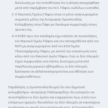
δικτύωσης με την τοποθέτηση ότι η αίτηση απορρίφθηκε
μετά από παρέμβαση του Ν.Ο. Πάφου ουδόλως ευσταθεί.
Ο Ναυτικός Όμιλος Πάφου είναι το μόνο αναγνωρισμένο
σωματείο μέλος της Κυπριακής Ομοσπονδίας
Κολύμβησης στην Πάφο με δικαίωμα συμμετοχής στους
αγώνες της.
Η ΚΟΕΚ πριν την πανδημία είχε καλέσει σε συναντήσεις
τον Ναυτικό Όμιλο Πάφου και τον αποσχισθέντα από τον
ΝΟΠ μη αναγνωρισμένο από τον ΚΟΑ Όμιλο
Υδατοσφαίρισης Πάφου, με σκοπό την επανένωση τους
κάτω από τον Ναυτικό όμιλο Πάφου. Ενώ οι δύο πλευρές
είχαν συμφωνήσει στα πάντα, δυστυχώς μετά από
παρέλευση μερικών εβδομάδων, οι δύο πλευρές
ξεκίνησαν να αλληλοκατηγορούνται για αθέτηση των
συμφωνηθέντων.
Παράλληλα, η Ομοσπονδία θεωρεί ότι στο δημοτικό
κολυμβητήριο «Ευαγόρας Παλληκαρίδης» δεν μπορούν να
συνυπάρξουν οι δύο όμιλοι και ενημερώνει πως, εντός των
επόμενων ημερών, θα καλέσει τις δύο πλευρές σε καινούργια
συνάντηση με σκοπό την επανένωση τους. Η Ομοσπονδία