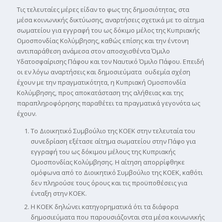
Τις τελευταίες μέρες είδαν το φως της δημοσιότητας, στα
μέσα κοινωνικής δικτύωσης, αναρτήσεις σχετικά με το αίτημα
σωματείου για εγγραφή του ως δόκιμο μέλος της Κυπριακής
Ομοσπονδίας Κολύμβησης, καθώς επίσης και την έντονη
αντιπαράθεση ανάμεσα στον αποσχισθέντα Όμιλο
Υδατοσφαίρισης Πάφου και τον Ναυτικό Όμιλο Πάφου. Επειδή
οι εν λόγω αναρτήσεις και δημοσιεύματα ουδεμία σχέση
έχουν με την πραγματικότητα, η Κυπριακή Ομοσπονδία
Κολύμβησης, προς αποκατάσταση της αλήθειας και της
παραπληροφόρησης παραθέτει τα πραγματικά γεγονότα ως
έχουν.
Το Διοικητικό Συμβούλιο της ΚΟΕΚ στην τελευταία του
συνεδρίαση εξέτασε αίτημα σωματείου στην Πάφο για
εγγραφή του ως δόκιμου μέλους της Κυπριακής
Ομοσπονδίας Κολύμβησης. Η αίτηση απορρίφθηκε
ομόφωνα από το Διοικητικό Συμβούλιο της ΚΟΕΚ, καθότι
δεν πληρούσε τους όρους και τις προϋποθέσεις για
ένταξη στην ΚΟΕΚ.
Η ΚΟΕΚ δηλώνει κατηγορηματικά ότι τα διάφορα
δημοσιεύματα που παρουσιάζονται στα μέσα κοινωνικής