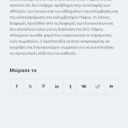
πιστεύει ότι δεν υπάρχει πρόβλημα στην συνύπαρξη των
αθλητών, των γονιών και των αθλημάτων της κολύμβησης και
της υδατοσφαίρισης στο κολυμβητήριο Πάφου. Οι όποιες
διαφορές προήλθαν από τις διαφορές των διοικούντων και
δεν αποτελούν λόγο για τη διάσπαση του Ν.Ο. Πάφου.
Αλλοίμονο αν κάθε φορά που τσακώνονταν οι παράγοντες
ενός σωματείου, η Ομοσπονδία να ήταν αναγκασμένη να
εγγράψει και ένα καινούργιο σωματείο για να ικανοποιήσει
τις προσωπικές ατζέντες του καθενός.
Μοίρασε το