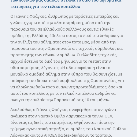
των εθνικών µας οµάδων στέλνει το δικό του µήνυµα και
εκτιµήσεις για τον τελικό κυπέλλου
Ο Γιάννης Φράγκος, άνθρωπος µε τεράστιες εµπειρίες και
γνώσεις γύρω από την υδατοσφαίριση, µέσα από την
παρουσία του σε ελλαδικούς συλλόγους και τις εθνικές
οµάδες της Ελλάδας, έβαλε κι αυτός το δικό του λιθαράκι για
την ανέλιξη του αθλήµατος στον τόπο µας, µέσα από την
παρουσία του στην Οµοσπονδία ως τεχνικός σύµβουλος και
προπονητής των εθνικών οµάδων. Ο ελλαδίτης τεχνικός,
αρχικά έστειλε το δικό του µήνυµα για το restart στην
υδατοσφαίριση, λέγοντας: «Η υδατοσφαίριση είναι το
µοναδικό οµαδικό άθληµα στην Κύπρο που θα συνεχίσει µε
απόφαση του διοικητικού συµβουλίου της Οµοσπονδίας, για
να ολοκληρωθούν τόσο οι αγώνες πρωταθλήµατος, όσο και
αυτοί του κυπέλλου, µε τον τελικό κυπέλλου ανδρών να
ανοίγει την αυλαία την Παρασκευή στις 10 του µήνα».
Ακολούθως ο Γιάννης Φράγκος αναφέρθηκε στον αγώνα
ανάµεσα στον Ναυτικό Όµιλο Λάρνακας και τον ΑΠΟΕΛ,
δίνοντας τις δικές του εκτιµήσεις: «Αφήνοντας πίσω την
τρίµηνη αγωνιστική απραξία, οι οµάδες του Ναυτικού Οµίλου
Λάρνακας και του ΑΠΟΕΛ θα διεκδικήσουν το τρόπαιο,