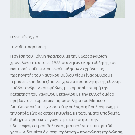
Γεννηµένος για
την υδατοσφαίριση
Η σχέση του Γιάννη Φράγκου, µε την υδατοσφαίριση
χρονολογείται από το 1977, όταν ήταν ακόµα αθλητής του
Ναυτικού Οµίλου Χίου. Ακολούθησαν 23 χρόνια ως
προπονητής του Ναυτικού Οµίλου Χίου (ένας όµιλος µε
τεράστιες υποδοµές), πέντε χρόνια προπονητής της εθνικής
οµάδας ανδρών και εφήβων, µε κορυφαία στιγµή την
κατάκτηση του χάλκινου µεταλλίου µε την εθνική οµάδα
εφήβων, στο ευρωπαϊκό πρωτάθληµα του Μπακού.
Διετέλεσε ακόµη τεχνικός σύµβουλος στη Βουλιαγµένη, µε
την οποία είχε αρκετές επιτυχίες, µε τα τµήµατα υποδοµής.
Καθηγητής φυσικής αγωγής, µε ειδικότητα στην
υδατοσφαίριση κουβαλώντας µια τεράστια εµπειρία 30
χρόνων, δεν είπε όχι στην πρόταση – πρόσκληση (πρόκληση)