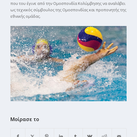
που του έγινε από την Οµοσπονδία Κολύµβησης να αναλάβει
ως τεχνικός σύµβουλος της Οµοσπονδίας και προπονητής της
εθνικής οµάδας.
Μοίρασε το