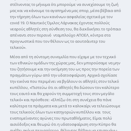
στέλνοντας το µήνυµα ότι µπορούµε να συνεχίσουµε τη ζωή
µας και να κάνουµε τα αγαπηµένα µας σπορ, µέσα βέβαια από
την τήρηση όλων των κανόνων ασφαλείας σχετικά µε τον
covid 19. Ο Ναυτικός Όµιλος Λάρνακας έχοντας πολλούς
νεαρούς αθλητές στη σύνθεση του, θα διεκδικήσει το τρόπαιο
απέναντι στον περσινό νταµπλούχο ΑΠΟΕΛ, κόντρα στα
προγνωστικά που τον θέλουν ως το αουτσάιντερ του
τελικού».
Μέσα από τη σύντοµη συνοµιλία που είχαµε µε τον τεχνικό
των εθνικών οµάδων της χώρας µας, δεν µπορούσαµε να µην
του ζητήσουµε και την εκτίµηση του ως προς την πορεία των
πραγµάτων γύρω από την υδατοσφαίριση. Αρχικά σχολίασε
την εικόνα που περιµένει να βγάλουν οι αθλητές στον τελικό
κυπέλλου, «Πιστεύω ότι οι αθλητές θα δώσουν τον καλύτερο
τους εαυτό και θα χαρούν τη συµµετοχή τους στον µεγάλο
τελικό» και πρόσθεσε: «Ελπίζω ότι στη συνέχεια θα πάνε
καλύτερα τα πράγµατα και µετά το καλοκαίρι να τελειώσουµε
τους τελικούς όλων των κατηγοριών κυπέλλου και τους
εναποµείναντες αγώνες του πρωταθλήµατος. Είµαι πολύ
αισιόδοξος και θεωρώ ότι η υδατοσφαίριση στην Κύπρο θα
ανέβει ακόµα περισσότερο, θέλοντας βέβαια να επισηµάνω