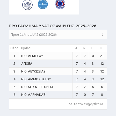
ΠΡΩΤΑΘΛΗMA ΥΔΑΤΟΣΦΑΙΡΙΣΗΣ 2025-2026
Θέση
Ομάδα
A.
N.
H.
B.
1
N.O. ΛΕΜΕΣΟΥ
7
7
0
21
2
ΑΠΟΕΛ
7
4
3
12
3
N.O. ΛΕΥΚΩΣΙΑΣ
7
4
3
12
4
N.O. ΑΜΜΟΧΩΣΤΟΥ
7
4
3
12
5
N.O. ΜΕΣΑ ΓΕΙΤΟΝΙΑΣ
7
2
5
6
6
N.O. ΛΑΡΝΑΚΑΣ
7
0
7
0
Δείτε τον πλήρη πίνακα