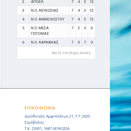
2
ΑΠΟΕΛ
7
4
3
12
3
N.O. ΛΕΥΚΩΣΙΑΣ
7
4
3
12
4
N.O. ΑΜΜΟΧΩΣΤΟΥ
7
4
3
12
5
N.O. ΜΕΣΑ
7
2
5
6
ΓΕΙΤΟΝΙΑΣ
6
N.O. ΛΑΡΝΑΚΑΣ
7
0
7
0
Δείτε τον πλήρη πίνακα
ΕΠΙΚΟΙΝΩΝΙΑ
Διεύθυνση: Αμφιπόλεως 21, Τ.Τ: 2025
Στρόβολος
Τ.Κ. 23931, 1687 ΛΕΥΚΩΣΙΑ