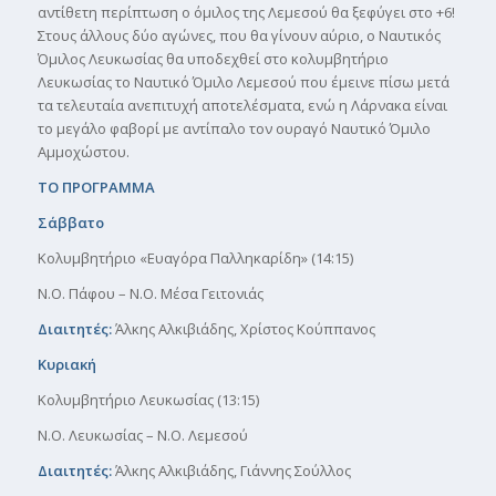
αντίθετη περίπτωση ο όμιλος της Λεμεσού θα ξεφύγει στο +6!
Στους άλλους δύο αγώνες, που θα γίνουν αύριο, ο Ναυτικός
Όμιλος Λευκωσίας θα υποδεχθεί στο κολυμβητήριο
Λευκωσίας το Ναυτικό Όμιλο Λεμεσού που έμεινε πίσω μετά
τα τελευταία ανεπιτυχή αποτελέσματα, ενώ η Λάρνακα είναι
το μεγάλο φαβορί με αντίπαλο τον ουραγό Ναυτικό Όμιλο
Αμμοχώστου.
ΤΟ ΠΡΟΓΡΑΜΜΑ
Σάββατο
Κολυμβητήριο «Ευαγόρα Παλληκαρίδη» (14:15)
Ν.Ο. Πάφου – Ν.Ο. Μέσα Γειτονιάς
Διαιτητές:
Άλκης Αλκιβιάδης, Χρίστος Κούππανος
Κυριακή
Κολυμβητήριο Λευκωσίας (13:15)
Ν.Ο. Λευκωσίας – Ν.Ο. Λεμεσού
Διαιτητές:
Άλκης Αλκιβιάδης, Γιάννης Σούλλος