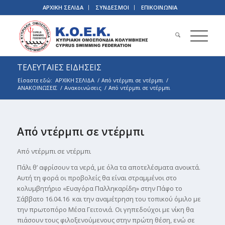
ΑΡΧΙΚΗ ΣΕΛΙΔΑ
ΣΥΝΔΕΣΜΟΙ
ΕΠΙΚΟΙΝΩΝΙΑ
ΤΕΛΕΥΤΑΙΕΣ ΕΙΔΗΣΕΙΣ
Είσαστε εδώ:
ΑΡΧΙΚΗ ΣΕΛΙΔΑ
/
Από ντέρμπι σε ντέρμπι
/
ΑΝΑΚΟΙΝΩΣΕΙΣ
/
Ανακοινώσεις
/
Από ντέρμπι σε ντέρμπι
Από ντέρμπι σε ντέρμπι
Από ντέρμπι σε ντέρμπι
Πάλι θ’ αφρίσουν τα νερά, με όλα τα αποτελέσματα ανοικτά.
Αυτή τη φορά οι προβολείς θα είναι στραμμένοι στο
κολυμβητήριο «Ευαγόρα Παλληκαρίδη» στην Πάφο το
Σάββατο 16.04.16 και την αναμέτρηση του τοπικού όμιλο με
την πρωτοπόρο Μέσα Γειτονιά. Οι γηπεδούχοι με νίκη θα
πιάσουν τους φιλοξενούμενους στην πρώτη θέση, ενώ σε