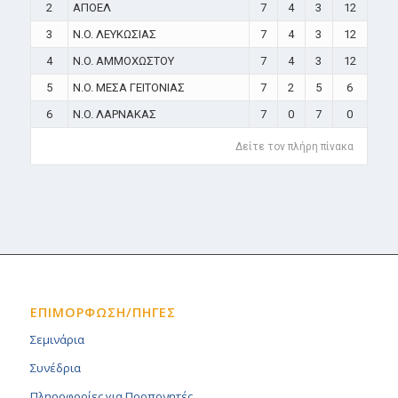
2
ΑΠΟΕΛ
7
4
3
12
3
N.O. ΛΕΥΚΩΣΙΑΣ
7
4
3
12
4
N.O. ΑΜΜΟΧΩΣΤΟΥ
7
4
3
12
5
N.O. ΜΕΣΑ ΓΕΙΤΟΝΙΑΣ
7
2
5
6
6
N.O. ΛΑΡΝΑΚΑΣ
7
0
7
0
Δείτε τον πλήρη πίνακα
ΕΠΙΜΟΡΦΩΣΗ/ΠΗΓΕΣ
Σεμινάρια
Συνέδρια
Πληροφορίες για Προπονητές