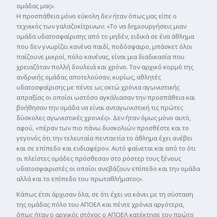
οµάδας µας».
Η προσπάθεια µόνο εύκολη δεν ήταν όπως µας είπε ο
τεχνικός των γαλαζοκίτρινων: «Το να δηµιουργήσεις µιαν
οµάδα υδατοσφαίρισης από το µηδέν, ειδικά σε ένα άθληµα
που δεν γνωρίζει κανένα παιδί, ποδόσφαιρο, µπάσκετ όλοι
παίζουνε µικροί, πόλο κανένας, είναι µια διαδικασία που
χρειαζόταν πολλή δουλειά και χρόνο. Τον αρχικό κορµό της
ανδρικής οµάδας αποτελούσαν, κυρίως, αθλητές
υδατοσφαίρισης µε πέντε ως οκτώ χρόνια αγωνιστικής
απραξίας οι οποίοι ωστόσο αγκάλιασαν την προσπάθεια και
βοήθησαν την οµάδα να είναι ανταγωνιστική τις πρώτες
δύσκολες αγωνιστικές χρονιές». Δεν ήταν όµως µόνο αυτό,
αφού, «πέραν των πιο πάνω δυσκολιών προσθέστε και το
γεγονός ότι την τελευταία πενταετία το άθληµα έχει ανέβει
και σε επίπεδο και ενδιαφέρον. Αυτό φαίνεται και από το ότι
οι πλείστες οµάδες πρόσθεσαν στο ρόστερ τους ξένους
υδατοσφαιριστές οι οποίοι ανεβάζουν επίπεδο και την οµάδα
αλλά και το επίπεδο του πρωταθλήµατος».
Κάπως έτσι άρχισαν όλα, σε ότι έχει να κάνει µε τη σύσταση
της οµάδας πόλο του ΑΠΟΕΛ και πέντε χρόνια αργότερα,
όπως ήταν ο αρχικός στόχος ο ΑΠΟΕΛ κατέκτησε τον πρώτο