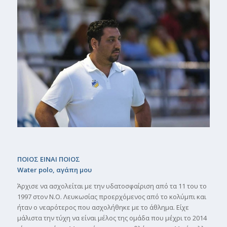
ΠΟΙΟΣ ΕΙΝΑΙ ΠΟΙΟΣ
Water polo, αγάπη µου
Άρχισε να ασχολείται µε την υδατοσφαίριση από τα 11 του το
1997 στον Ν.Ο. Λευκωσίας προερχόµενος από το κολύµπι και
ήταν ο νεαρότερος που ασχολήθηκε µε το άθληµα. Είχε
µάλιστα την τύχη να είναι µέλος της οµάδα που µέχρι το 2014