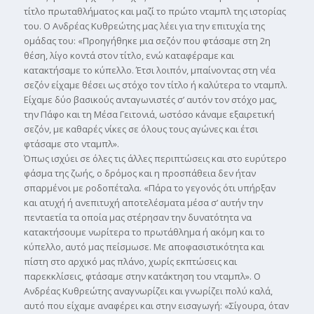
τίτλο πρωταθλήµατος και µαζί το πρώτο νταµπλ της ιστορίας
του. Ο Ανδρέας Κυθρεώτης µας λέει για την επιτυχία της
οµάδας του: «Προηγήθηκε µια σεζόν που φτάσαµε στη 2η
θέση, λίγο κοντά στον τίτλο, ενώ καταφέραµε και
κατακτήσαµε το κύπελλο. Έτσι λοιπόν, µπαίνοντας στη νέα
σεζόν είχαµε θέσει ως στόχο τον τίτλο ή καλύτερα το νταµπλ.
Είχαµε δύο βασικούς ανταγωνιστές σ’ αυτόν τον στόχο µας,
την Πάφο και τη Μέσα Γειτονιά, ωστόσο κάναµε εξαιρετική
σεζόν, µε καθαρές νίκες σε όλους τους αγώνες και έτσι
φτάσαµε στο νταµπλ».
Όπως ισχύει σε όλες τις άλλες περιπτώσεις και στο ευρύτερο
φάσµα της ζωής, ο δρόµος και η προσπάθεια δεν ήταν
σπαρµένοι µε ροδοπέταλα. «Πάρα το γεγονός ότι υπήρξαν
και ατυχή ή ανεπιτυχή αποτελέσµατα µέσα σ’ αυτήν την
πενταετία τα οποία µας στέρησαν την δυνατότητα να
κατακτήσουµε νωρίτερα το πρωτάθληµα ή ακόµη και το
κύπελλο, αυτό µας πείσµωσε. Με αποφασιστικότητα και
πίστη στο αρχικό µας πλάνο, χωρίς εκπτώσεις και
παρεκκλίσεις, φτάσαµε στην κατάκτηση του νταµπλ». Ο
Ανδρέας Κυθρεώτης αναγνωρίζει και γνωρίζει πολύ καλά,
αυτό που είχαµε αναφέρει και στην εισαγωγή: «Σίγουρα, όταν