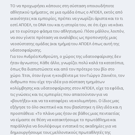
ΤΟ να προχωρήσει κάποιος στη σύσταση οποιουδήποτε
αθλητικού τµήµατος, σε µια οµάδα όπως ο ΑΠΟΕΛ, εκτός από
ικανότητες και εµπειρίες, πρέπει να γνωρίζει άριστα και το τι
εστί ΑΠΟΕΛ, το DNA του και η ιστορία του, σε ότι έχει να κάνει
µε το ευρύτερο φάσµα του αθλητισµού. Πόσο µάλλον, λοιπόν,
να σου γίνετε πρόταση να αναλάβεις ως προπονητής µιας
νεοσύστατης οµάδας (και τµήµα) του ΑΠΟΕΛ όπως αυτή της
υδατοσφαίρισης.
Για τον Ανδρέα Κυθρεώτη, ο χώρος της υδατοσφαίρισης δεν
ήταν άγνωστος. Κάθε άλλο, γνωρίζει πολύ καλά τα κατατόπια,
όπως θα διαπιστώσετε και από τον πρότερο του βίο στο
χώρο. Έτσι, όταν έγινε η κουβέντα µε τον Γιώργο Ζαννέτο, τον
άνθρωπο που είχε την ιδέα για σύσταση τµηµάτων
κολύµβησης και υδατοσφαίρισης στον ΑΠΟΕΛ, είχε τα εφόδια,
τις γνώσεις και τις εµπειρίες που απαιτούνταν για να
«βουτήξει» και να τα καταφέρει να κολυµπήσει. Ο ίδιος µας
εξήγησε το όλο σκεπτικό και που βασίστηκε η όλη ιδέα και η
προσπάθεια: «Το πλάνο µας ήταν σε βάθος µιας πενταετίας
να είµαστε σε θέση να κατακτήσουµε το πρωτάθληµα και
παράλληλα να δουλέψουµε εντατικά τις ακαδηµίες για να
δηµιουργήσουµε τους µελλοντικούς πρωταθλητές της