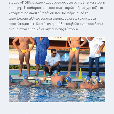
είσαι ο ΑΠΟΕΛ, όνειρο και µοναδικός στόχος πρέπει να είναι η
κορυφή», ξεκαθάρισε ωστόσο πως, «πρώτα όµως χρειάζεται
καταρτισµός σωστού πλάνου που θα φέρει αυτό το
αποτέλεσµα αλλιώς εύκολα µπορεί να έχεις τα αντίθετα
αποτελέσµατα. Ειδικά όταν η οµάδα κουβαλά ένα τόσο βαρύ
όνοµα στον οµαδικό αθλητισµό της Κύπρου».