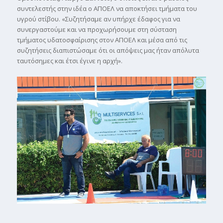
συντελεστής στην ιδέα ο ΑΠΟΕΛ να αποκτήσει τµήµατα του
υγρού στίβου. «Συζητήσαµε αν υπήρχε έδαφος για να
συνεργαστούµε και να προχωρήσουµε στη σύσταση
τµήµατος υδατοσφαίρισης στον ΑΠΟΕΛ και µέσα από τις
συζητήσεις διαπιστώσαµε ότι οι απόψεις µας ήταν απόλυτα
ταυτόσηµες και έτσι έγινε η αρχή».