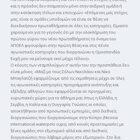
και η πρόοδος δεν σταµατούν µόνο στην ανδρική οµάδα ή
στην κατάκτηση τίτλων και επιτυχιών: «Επόµενος µας στόχος
µας, είναι οι οµάδες υποδοµών να είναι σε θέση να
διεκδικήσουν πρωταθλήµατα σε όλες τις κατηγορίες. Είµαστε
χαρούµενοι για το γεγονός ότι µε την ολοκλήρωση του
πρώτου γύρου του νέου πρωταθλήµατος το όνοµα του
ΑΠΟΕΛ φιγουράρει στην πρώτη θέση και στις πέντε
αγωνιστικές κατηγορίες που διοργανώνει η Οµοσπονδία.
Ευχή µου να µείνουµε εκεί µέχρι τέλους».
Ο κόουτς των νταµπλούχων σ’ αυτήν του την προσπάθεια δεν
είναι µόνος: «Μαζί µε τους Σόλων Νικολάου και Νίκο
Μπαγλατζή εφαρµόζουµε από τις εκµαθησεις µέχρι σε όλες
τις αγωνιστικές κατηγορίες προγράµµατα ανάπτυξης και
εξέλιξης αθλητών που εφαρµόζονται σε προηγµένες
ευρωπαϊκές χώρες για το άθληµα µας όπως η Ελλάδα, η
Σερβία, η Ιταλία και η Ουγγαρία. Γνώσεις οι οποίες
αποκτήθηκαν από προσωπικές εµπειρίες, από διεθνείς
διοργανώσεις που διοργανώνουµε στην Κύπρο (Nicosia
international waterpolo cups), από κοινές προετοιµασίες µε
ξένες οµάδες στο εξωτερικό αλλά και από διεθνείς
διοργανώσεις που λάβαµε µέρος στο εξωτερικό». Στο δια