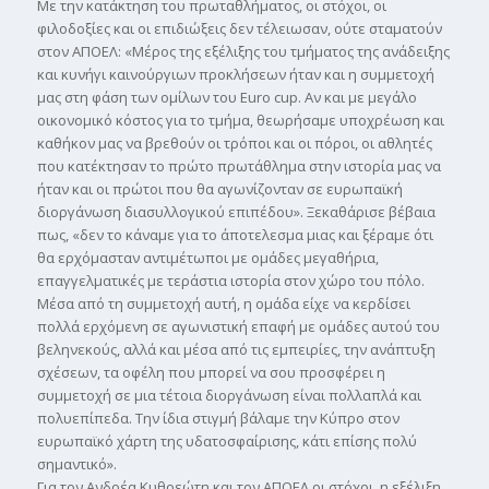
Με την κατάκτηση του πρωταθλήµατος, οι στόχοι, οι
φιλοδοξίες και οι επιδιώξεις δεν τέλειωσαν, ούτε σταµατούν
στον ΑΠΟΕΛ: «Μέρος της εξέλιξης του τµήµατος της ανάδειξης
και κυνήγι καινούργιων προκλήσεων ήταν και η συµµετοχή
µας στη φάση των οµίλων του Euro cup. Αν και µε µεγάλο
οικονοµικό κόστος για το τµήµα, θεωρήσαµε υποχρέωση και
καθήκον µας να βρεθούν οι τρόποι και οι πόροι, οι αθλητές
που κατέκτησαν το πρώτο πρωτάθληµα στην ιστορία µας να
ήταν και οι πρώτοι που θα αγωνίζονταν σε ευρωπαϊκή
διοργάνωση διασυλλογικού επιπέδου». Ξεκαθάρισε βέβαια
πως, «δεν το κάναµε για το άποτελεσµα µιας και ξέραµε ότι
θα ερχόµασταν αντιµέτωποι µε οµάδες µεγαθήρια,
επαγγελµατικές µε τεράστια ιστορία στον χώρο του πόλο.
Μέσα από τη συµµετοχή αυτή, η οµάδα είχε να κερδίσει
πολλά ερχόµενη σε αγωνιστική επαφή µε οµάδες αυτού του
βεληνεκούς, αλλά και µέσα από τις εµπειρίες, την ανάπτυξη
σχέσεων, τα οφέλη που µπορεί να σου προσφέρει η
συµµετοχή σε µια τέτοια διοργάνωση είναι πολλαπλά και
πολυεπίπεδα. Την ίδια στιγµή βάλαµε την Κύπρο στον
ευρωπαϊκό χάρτη της υδατοσφαίρισης, κάτι επίσης πολύ
σηµαντικό».
Για τον Ανδρέα Κυθρεώτη και τον ΑΠΟΕΛ οι στόχοι, η εξέλιξη