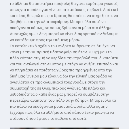
το άθληµα θα αποκτήσει προβολή θα γίνει ευρύτερα γνωστό,
όπως για παράδειγµα γίνεται στο µπάσκετ, το βόλεϊ. Από εκεί
και πέρα, θεωρώ πως το Κράτος θα πρέπει να στηρίξει και να
βοηθήσει και την υδατοσφαίριση. Μπορεί όλα αυτά να
ακούγονται κάπως, σε όσους βρίσκονται µέσα στο άθληµα.
Δυστυχώς όµως δεν µπορεί να γίνει διαφορετικά αν θέλουµε
να κοιτάξουµε προς την επόµενη µέρα».
Το καταληκτικό σχόλιο του Ανδρέα Κυθρεώτη σε ότι έχει να
κάνει µε την κυπριακή υδατοσφαίριση ήταν: «Ευχή µου το
πόλο κάποια στιγµή να κερδίσει την προβολή που δικαιούται
και του αναλογεί στην Κύπρο µε στόχο να ανέβει επίπεδο και
να πλησιάσει σε ποιότητα χώρες πιο προηγµένες από την
δική µας. Όνειρο µου είναι να δω την εθνική µας οµάδα να
αγωνίζεται σε προ-ολυµπιακά τουρνουά µε στόχο την
συµµετοχή της σε Ολυµπιακούς Αγώνες. Με πλάνο και
µεθοδικότητα ο κάθε ένας µας µπορεί να συµβάλει στην
περεταίρω ανάπτυξη του πόλο στην Κύπρο». Μπορεί όλα τα
πιο πάνω να ακούγονται ροµαντικά ωραία, αλλά ας µην
ξεχνάµε πως όλα τα αθλήµατα από κάπου ξεκίνησαν για να
φτάσουν όπου έφτασε το καθένα από αυτά.