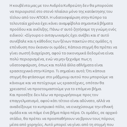
Η κουβέντα µας µε τον Ανδρέα Κυθρεώτη δεν θα µπορούσε
να περιοριστεί στο στενό πλαίσιο µόνο της κατάκτησης του
τίτλου από τον ΑΠΟΕΛ. Η υδατοσφαίριση στην Κύπρο τα
τελευταία χρόνια έχει κάνει αναµφίβολα σηµαντικά βήµατα
προόδου και ανέλιξης. Πάνω σ’ αυτό ζητήσαµε τη γνώµη ενός
ειδικού: «Σίγουρα ο ανταγωνισµός έχει ανέβει και σ’ αυτό
συνέβαλε και η κάθοδος των ξένων παικτών στις οµάδες, η
επένδυση που έκαναν οι οµάδες. Κάποια στιγµή θα πρέπει να
γίνει σωστή διαχείριση, αφού τα οικονοµικά δεδοµένα είναι
πολύ περιορισµένα, ενώ να µην ξεχνάµε πως η
υδατοσφαίριση, όπως και πολλά άλλα αθλήµατα είναι
ερασιτεχνικά στην Κύπρο. Τι σηµαίνει αυτό; Ότι κάποια
στιγµή θα φτάσουµε στο µάξιµουµ αυτού που µπορούµε να
κάνουµε και να πετύχουµε ως ερασιτέχνες, οπόταν θα
χρειαστεί να προετοιµαστούµε για το επόµενο βήµα.
Και προσέξτε δεν λέω να προχωρήσουµε προς τον
επαγγελµατισµό, αφού κάτι τέτοιο είναι αδύνατο, αλλά να
αναδείξουµε το κυπριακό πόλο, να ενισχύσουµε την εθνική
οµάδα και να πάµε ένα βήµα πάρα πέρα. Οι οµάδες, σε αρχικό
στάδιο, θα πρέπει να προσπαθήσουν να βρουν τους πόρους
µέσα από χορηγίες. Αυτό µπορεί να γίνει από τη στιγµή που