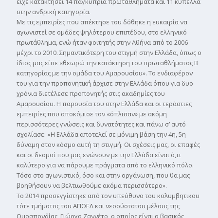
είχε κατακτήσει 14 παγκύπρια πρωταθλήµατα και 11 κύπελλα
στην ανδρική κατηγορία.
Με τις εµπειρίες που απέκτησε του δόθηκε η ευκαιρία να
αγωνιστεί σε οµάδες ψηλότερου επιπέδου, στο ελληνικό
πρωτάθληµα, ενώ ήταν φοιτητής στην Αθήνα από το 2006
µέχρι το 2010. Σηµαντικότερη του στιγµή στην Ελλάδα, όπως ο
ίδιος µας είπε «θεωρώ την κατάκτηση του πρωταθλήµατος Β
κατηγορίας µε την οµάδα του Αµαρουσίου». Το ενδιαφέρον
του για την προπονητική άρχισε στην Ελλάδα όπου για δυο
χρόνια διετέλεσε προπονητής στις ακαδηµίες του
Αµαρουσίου. Η παρουσία του στην Ελλάδα και οι τεράστιες
εµπειρίες που αποκόµισε τον «όπλισαν» µε ακόµη
περισσότερες γνώσεις και δυνατότητες και πάνω σ’ αυτό
σχολίασε: «Η Ελλάδα αποτελεί σε µόνιµη βάση την 4η, 5η
δύναµη στον κόσµο αυτή τη στιγµή. Οι σχέσεις µας, οι επαφές
και οι δεσµοί που µας ενώνουν µε την Ελλάδα είναι ό,τι
καλύτερο για να πάρουµε πράγµατα από το ελληνικό πόλο.
Τόσο στο αγωνιστικό, όσο και στην οργάνωση, που θα µας
βοηθήσουν να βελτιωθούµε ακόµα περισσότερο».
Το 2014 προσεγγίστηκε από τον υπεύθυνο του κολυµβητικου
τότε τµήµατος του ΑΠΟΕΛ και νεοσύστατου µέλους της
Οµοσπονδίας, Γιώργο Ζαννέτο, ο οποίος είναι ο βασικός