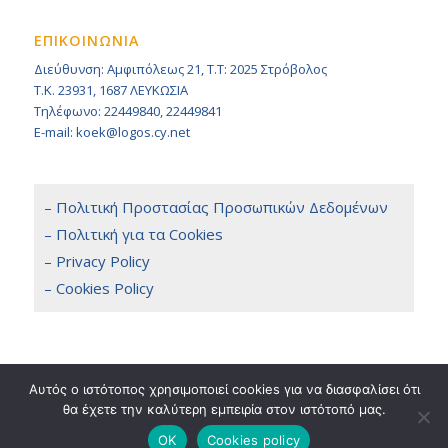
ΕΠΙΚΟΙΝΩΝΙΑ
Διεύθυνση: Αμφιπόλεως 21, Τ.Τ: 2025 Στρόβολος
Τ.Κ. 23931, 1687 ΛΕΥΚΩΣΙΑ
Τηλέφωνο: 22449840, 22449841
E-mail: koek@logos.cy.net
– Πολιτική Προστασίας Προσωπικών Δεδομένων
– Πολιτική για τα Cookies
– Privacy Policy
– Cookies Policy
Αυτός ο ιστότοπος χρησιμοποιεί cookies για να διασφαλίσει ότι
θα έχετε την καλύτερη εμπειρία στον ιστότοπό μας.
Copyright 2014 © KOEK, All Rights Reserved. / Powered by
NETinfo Plc
Terms & Conditions
OK
Cookies policy