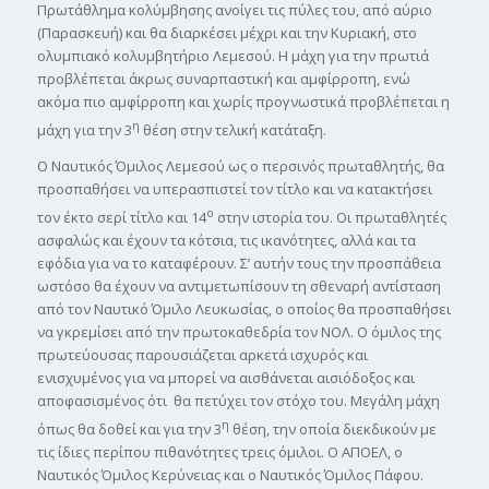
Πρωτάθλημα κολύμβησης ανοίγει τις πύλες του, από αύριο
(Παρασκευή) και θα διαρκέσει μέχρι και την Κυριακή, στο
ολυμπιακό κολυμβητήριο Λεμεσού. H μάχη για την πρωτιά
προβλέπεται άκρως συναρπαστική και αμφίρροπη, ενώ
ακόμα πιο αμφίρροπη και χωρίς προγνωστικά προβλέπεται η
η
μάχη για την 3
θέση στην τελική κατάταξη.
Ο Ναυτικός Όμιλος Λεμεσού ως ο περσινός πρωταθλητής, θα
προσπαθήσει να υπερασπιστεί τον τίτλο και να κατακτήσει
ο
τον έκτο σερί τίτλο και 14
στην ιστορία του. Οι πρωταθλητές
ασφαλώς και έχουν τα κότσια, τις ικανότητες, αλλά και τα
εφόδια για να το καταφέρουν. Σ’ αυτήν τους την προσπάθεια
ωστόσο θα έχουν να αντιμετωπίσουν τη σθεναρή αντίσταση
από τον Ναυτικό Όμιλο Λευκωσίας, ο οποίος θα προσπαθήσει
να γκρεμίσει από την πρωτοκαθεδρία τον ΝΟΛ. Ο όμιλος της
πρωτεύουσας παρουσιάζεται αρκετά ισχυρός και
ενισχυμένος για να μπορεί να αισθάνεται αισιόδοξος και
αποφασισμένος ότι θα πετύχει τον στόχο του. Μεγάλη μάχη
η
όπως θα δοθεί και για την 3
θέση, την οποία διεκδικούν με
τις ίδιες περίπου πιθανότητες τρεις όμιλοι. Ο ΑΠΟΕΛ, ο
Ναυτικός Όμιλος Κερύνειας και ο Ναυτικός Όμιλος Πάφου.