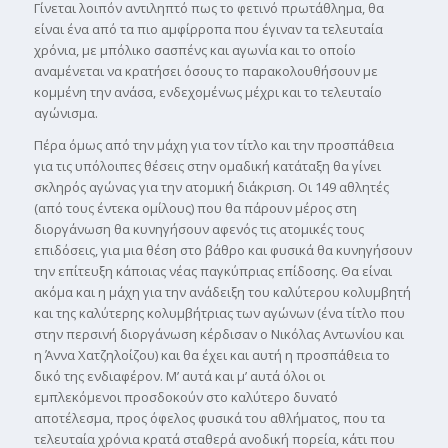
Γίνεται λοιπόν αντιληπτό πως το φετινό πρωτάθλημα, θα
είναι ένα από τα πιο αμφίρροπα που έγιναν τα τελευταία
χρόνια, με μπόλικο σασπένς και αγωνία και το οποίο
αναμένεται να κρατήσει όσους το παρακολουθήσουν με
κομμένη την ανάσα, ενδεχομένως μέχρι και το τελευταίο
αγώνισμα.
Πέρα όμως από την μάχη για τον τίτλο και την προσπάθεια
για τις υπόλοιπες θέσεις στην ομαδική κατάταξη θα γίνει
σκληρός αγώνας για την ατομική διάκριση. Οι 149 αθλητές
(από τους έντεκα ομίλους) που θα πάρουν μέρος στη
διοργάνωση θα κυνηγήσουν αφενός τις ατομικές τους
επιδόσεις, για μια θέση στο βάθρο και φυσικά θα κυνηγήσουν
την επίτευξη κάποιας νέας παγκύπριας επίδοσης. Θα είναι
ακόμα και η μάχη για την ανάδειξη του καλύτερου κολυμβητή
και της καλύτερης κολυμβήτριας των αγώνων (ένα τίτλο που
στην περσινή διοργάνωση κέρδισαν ο Νικόλας Αντωνίου και
η Άννα Χατζηλοίζου) και θα έχει και αυτή η προσπάθεια το
δικό της ενδιαφέρον. Μ’ αυτά και μ’ αυτά όλοι οι
εμπλεκόμενοι προσδοκούν στο καλύτερο δυνατό
αποτέλεσμα, προς όφελος φυσικά του αθλήματος, που τα
τελευταία χρόνια κρατά σταθερά ανοδική πορεία, κάτι που