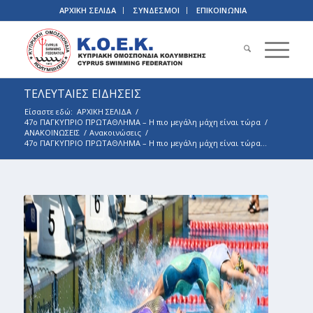
ΑΡΧΙΚΗ ΣΕΛΙΔΑ
ΣΥΝΔΕΣΜΟΙ
ΕΠΙΚΟΙΝΩΝΙΑ
ΤΕΛΕΥΤΑΙΕΣ ΕΙΔΗΣΕΙΣ
Είσαστε εδώ:
ΑΡΧΙΚΗ ΣΕΛΙΔΑ
/
47ο ΠΑΓΚΥΠΡΙΟ ΠΡΩΤΑΘΛΗΜΑ – Η πιο μεγάλη μάχη είναι τώρα
/
ΑΝΑΚΟΙΝΩΣΕΙΣ
/
Ανακοινώσεις
/
47ο ΠΑΓΚΥΠΡΙΟ ΠΡΩΤΑΘΛΗΜΑ – Η πιο μεγάλη μάχη είναι τώρα...