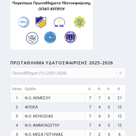
ΠΡΩΤΑΘΛΗMA ΥΔΑΤΟΣΦΑΙΡΙΣΗΣ 2025-2026
Θέση
Ομάδα
A.
N.
H.
B.
1
N.O. ΛΕΜΕΣΟΥ
7
7
0
21
2
ΑΠΟΕΛ
7
4
3
12
3
N.O. ΛΕΥΚΩΣΙΑΣ
7
4
3
12
4
N.O. ΑΜΜΟΧΩΣΤΟΥ
7
4
3
12
5
N.O. ΜΕΣΑ ΓΕΙΤΟΝΙΑΣ
7
2
5
6