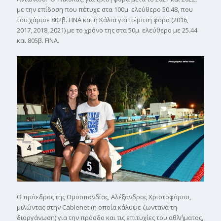
με την επίδοση που πέτυχε στα 100μ. ελεύθερο 50.48, που
του χάρισε 802β. FINA και η Κάλια για πέμπτη φορά (2016,
2017, 2018, 2021) με το χρόνο της στα 50μ. ελεύθερο με 25.44
και 805β. FINA.
Ο πρόεδρος της Ομοσπονδίας, Αλέξανδρος Χριστοφόρου,
μιλώντας στην Cablenet (η οποία κάλυψε ζωντανά τη
διοργάνωση) για την πρόοδο και τις επιτυχίες του αθλήματος,