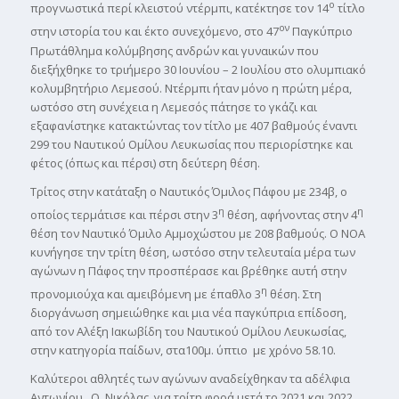
ο
προγνωστικά περί κλειστού ντέρμπι, κατέκτησε τον 14
τίτλο
ον
στην ιστορία του και έκτο συνεχόμενο, στο 47
Παγκύπριο
Πρωτάθλημα κολύμβησης ανδρών και γυναικών που
διεξήχθηκε το τριήμερο 30 Ιουνίου – 2 Ιουλίου στο ολυμπιακό
κολυμβητήριο Λεμεσού. Ντέρμπι ήταν μόνο η πρώτη μέρα,
ωστόσο στη συνέχεια η Λεμεσός πάτησε το γκάζι και
εξαφανίστηκε κατακτώντας τον τίτλο με 407 βαθμούς έναντι
299 του Ναυτικού Ομίλου Λευκωσίας που περιορίστηκε και
φέτος (όπως και πέρσι) στη δεύτερη θέση.
Τρίτος στην κατάταξη ο Ναυτικός Όμιλος Πάφου με 234β, ο
η
η
οποίος τερμάτισε και πέρσι στην 3
θέση, αφήνοντας στην 4
θέση τον Ναυτικό Όμιλο Αμμοχώστου με 208 βαθμούς. Ο ΝΟΑ
κυνήγησε την τρίτη θέση, ωστόσο στην τελευταία μέρα των
αγώνων η Πάφος την προσπέρασε και βρέθηκε αυτή στην
η
προνομιούχα και αμειβόμενη με έπαθλο 3
θέση. Στη
διοργάνωση σημειώθηκε και μια νέα παγκύπρια επίδοση,
από τον Αλέξη Ιακωβίδη του Ναυτικού Ομίλου Λευκωσίας,
στην κατηγορία παίδων, στα100μ. ύπτιο με χρόνο 58.10.
Καλύτεροι αθλητές των αγώνων αναδείχθηκαν τα αδέλφια
Αντωνίου. Ο Νικόλας, για τρίτη φορά μετά το 2021 και 2022,