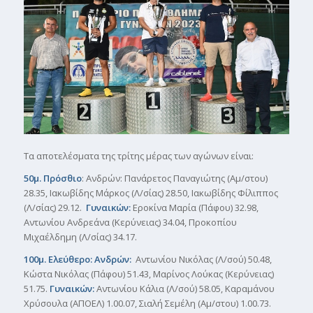
Τα αποτελέσματα της τρίτης μέρας των αγώνων είναι:
50μ. Πρόσθιο
: Ανδρών: Πανάρετος Παναγιώτης (Αμ/στου)
28.35, Ιακωβίδης Μάρκος (Λ/σίας) 28.50, Ιακωβίδης Φίλιππος
(Λ/σίας) 29.12.
Γυναικών:
Εροκίνα Μαρία (Πάφου) 32.98,
Αντωνίου Ανδρεάνα (Κερύνειας) 34.04, Προκοπίου
Μιχαέλδημη (Λ/σίας) 34.17.
100μ. Ελεύθερο: Ανδρών:
Αντωνίου Νικόλας (Λ/σού) 50.48,
Κώστα Νικόλας (Πάφου) 51.43, Μαρίνος Λούκας (Κερύνειας)
51.75.
Γυναικών:
Αντωνίου Κάλια (Λ/σού) 58.05, Καραμάνου
Χρύσουλα (ΑΠΟΕΛ) 1.00.07, Σιαλή Σεμέλη (Αμ/στου) 1.00.73.