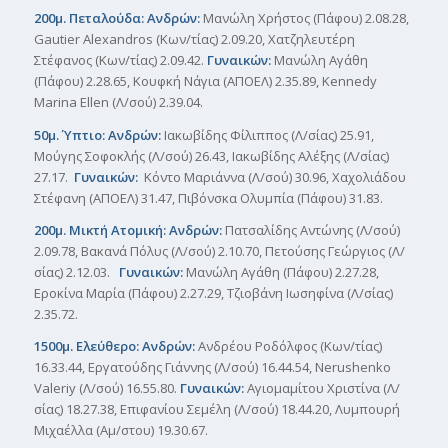
200μ. Πεταλούδα: Ανδρών:
Μανώλη Χρήστος (Πάφου) 2.08.28,
Gautier Alexandros (Κων/τίας) 2.09.20, Χατζηλευτέρη
Στέφανος (Κων/τίας) 2.09.42.
Γυναικών
:
Μανώλη Αγάθη
(Πάφου) 2.28.65, Κουφκή Νάγια (ΑΠΟΕΛ) 2.35.89, Κennedy
Marina Ellen (Λ/σού) 2.39.04.
50μ. Ύπτιο: Ανδρών:
Ιακωβίδης Φίλιππος (Λ/σίας) 25.91,
Μούγης Σοφοκλής (Λ/σού) 26.43, Ιακωβίδης Αλέξης (Λ/σίας)
27.17.
Γυναικών:
Κόντο Μαριάννα (Λ/σού) 30.96, Χαχολιάδου
Στέφανη (ΑΠΟΕΛ) 31.47, Πιβόνσκα Ολυμπία (Πάφου) 31.83.
200μ. Μικτή Ατομική: Ανδρών:
Πατσαλίδης Αντώνης (Λ/σού)
2.09.78, Βακανά Πόλυς (Λ/σού) 2.10.70, Πετούσης Γεώργιος (Λ/
σίας) 2.12.03.
Γυναικών:
Μανώλη Αγάθη (Πάφου) 2.27.28,
Εροκίνα Μαρία (Πάφου) 2.27.29, Τζιοβάνη Ιωσηφίνα (Λ/σίας)
2.35.72.
1500μ. Ελεύθερο: Ανδρών:
Ανδρέου Ροδόλφος (Κων/τίας)
16.33.44, Εργατούδης Γιάννης (Λ/σού) 16.44.54, Nerushenko
Valeriy (Λ/σού) 16.55.80.
Γυναικών:
Αγιομαμίτου Χριστίνα (Λ/
σίας) 18.27.38, Επιφανίου Σεμέλη (Λ/σού) 18.44.20, Λυμπουρή
Μιχαέλλα (Αμ/στου) 19.30.67.