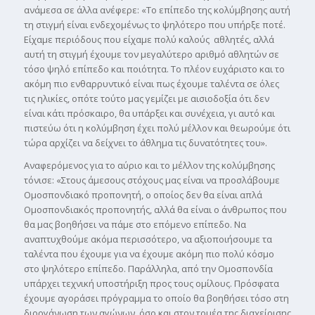
ανάμεσα σε άλλα ανέφερε: «Το επίπεδο της κολύμβησης αυτή
τη στιγμή είναι ενδεχομένως το ψηλότερο που υπήρξε ποτέ.
Είχαμε περιόδους που είχαμε πολύ καλούς αθλητές, αλλά
αυτή τη στιγμή έχουμε τον μεγαλύτερο αριθμό αθλητών σε
τόσο ψηλό επίπεδο και ποιότητα. Το πλέον ευχάριστο και το
ακόμη πιο ενθαρρυντικό είναι πως έχουμε ταλέντα σε όλες
τις ηλικίες, οπότε τούτο μας γεμίζει με αισιοδοξία ότι δεν
είναι κάτι πρόσκαιρο, θα υπάρξει και συνέχεια, γι αυτό και
πιστεύω ότι η κολύμβηση έχει πολύ μέλλον και θεωρούμε ότι
τώρα αρχίζει να δείχνει το άθλημα τις δυνατότητες του».
Αναφερόμενος για το αύριο και το μέλλον της κολύμβησης
τόνισε: «Στους άμεσους στόχους μας είναι να προσλάβουμε
Ομοσπονδιακό προπονητή, ο οποίος δεν θα είναι απλά
Ομοσπονδιακός προπονητής, αλλά θα είναι ο άνθρωπος που
θα μας βοηθήσει να πάμε στο επόμενο επίπεδο. Να
αναπτυχθούμε ακόμα περισσότερο, να αξιοποιήσουμε τα
ταλέντα που έχουμε για να έχουμε ακόμη πιο πολύ κόσμο
στο ψηλότερο επίπεδο. Παράλληλα, από την Ομοσπονδία
υπάρχει τεχνική υποστήριξη προς τους ομίλους. Πρόσφατα
έχουμε αγοράσει πρόγραμμα το οποίο θα βοηθήσει τόσο στη
διοργάνωση των αγώνων, όσο και στον τομέα της διαχείρισης