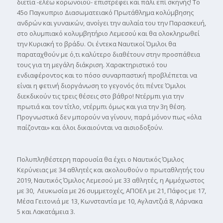
διετία -ελέω κορωνοιού- επιστρέφει και πάλι επί σκηνής! Το
45ο Παγκυπριο Διασωματειακό Πρωτάθλημα κολύμβησης
ανδρών και γυναικών, ανοίγει την αυλαία του την Παρασκευή,
στο ολυμπιακό κολυμβητήριο Λεμεσού και θα ολοκληρωθεί
την Κυριακή το βράδυ. Οι έντεκα Ναυτικοί Όμιλοι θα
παραταχθούν με ό,τι καλύτερο διαθέτουν στην προσπάθεια
τους για τη μεγάλη διάκριση. Χαρακτηριστικό του
ενδιαφέροντος και το πόσο συναρπαστική προβλέπεται να
είναι η φετινή διοργάνωση το γεγονός ότι πέντε Όμιλοι
διεκδικούν τις τρεις θέσεις στο βάθρο! Ντέρμπι για την
πρωτιά και τον τίτλο, ντέρμπι όμως και για την 3η θέση.
Προγνωστικά δεν μπορούν να γίνουν, παρά μόνον πως «όλα
παίζονται» και όλοι δικαιούνται να αισιοδοξούν.
Πολυπληθέστερη παρουσία θα έχει ο Ναυτικός Όμιλος
Κερύνειας με 34 αθλητές και ακολουθούν ο πρωταθλητής του
2019, Ναυτικός Όμιλος Λεμεσού με 33 αθλητές, η Αμμόχωστος
με 30, Λευκωσία με 26 συμμετοχές, ΑΠΟΕΛ με 21, Πάφος με 17,
Μέσα Γειτονιά με 13, Κωνσταντία με 10, Αγλαντζιά 8, Λάρνακα
5 και Λακατάμεια 3.