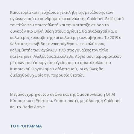
Καινοτομία και η ευχάριστη έκπληξη της μετάδοσης των
αγώνων από το συνδρομητικό κανάλι της Cablenet. Εκτός από
τον τίτλο του πρωταθλητή και την κατάταξη σε όσο το
δυνατόν πιο ψηλή θέση στους αγώνες, θα αναδειχτεί και ο
καλύτερος κολυμβητής και καλύτερη κολυμβήτρια. Το 2019 o
Φίλιππος Ιακωβίδης ανακηρύχθηκε ως ο καλύτερος
κολυμβητής των αγώνων, ενώ στις γυναίκες τον τίτλο
κατέκτησε η Αλεξάνδρα Σιεκόλεβα. Λόγω των περιοριστικών
μέτρων του Υπουργείου Υγείας και το πρωτόκολλο του
Κυπριακού Οργανισμού Αθλητισμού, οι αγώνες θα
διεξαχθούν χωρίς την παρουσία θεατών.
Μεγάλοι χορηγοί του αγώνα και της Ομοσπονδίας η ΟΠΑΠ
Κύπρου και η Petrolina. Υποστηρικτές μετάδοσης η Cablenet
και το Radio Active.
ΤΟ ΠΡΟΓΡΑΜΜΑ