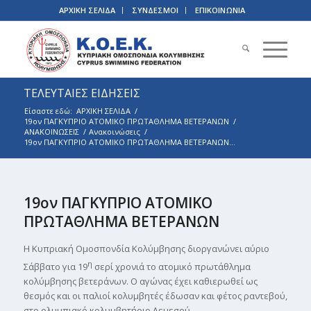
ΑΡΧΙΚΗ ΣΕΛΙΔΑ
ΣΥΝΔΕΣΜΟΙ
ΕΠΙΚΟΙΝΩΝΙΑ
ΤΕΛΕΥΤΑΙΕΣ ΕΙΔΗΣΕΙΣ
Είσαστε εδώ:
ΑΡΧΙΚΗ ΣΕΛΙΔΑ
/
19ον ΠΑΓΚΥΠΡΙΟ ΑΤΟΜΙΚΟ ΠΡΩΤΑΘΛΗΜΑ ΒΕΤΕΡΑΝΩΝ
/
ΑΝΑΚΟΙΝΩΣΕΙΣ
/
Ανακοινώσεις
/
19ον ΠΑΓΚΥΠΡΙΟ ΑΤΟΜΙΚΟ ΠΡΩΤΑΘΛΗΜΑ ΒΕΤΕΡΑΝΩΝ...
19ον ΠΑΓΚΥΠΡΙΟ ΑΤΟΜΙΚΟ
ΠΡΩΤΑΘΛΗΜΑ ΒΕΤΕΡΑΝΩΝ
Η Κυπριακή Ομοσπονδία Κολύμβησης διοργανώνει αύριο
η
Σάββατο για 19
σερί χρονιά το ατομικό πρωτάθλημα
κολύμβησης βετεράνων. Ο αγώνας έχει καθιερωθεί ως
θεσμός και οι παλιοί κολυμβητές έδωσαν και φέτος ραντεβού,
στο ολυμπιακό κολυμβητήριο Λεμεσού.