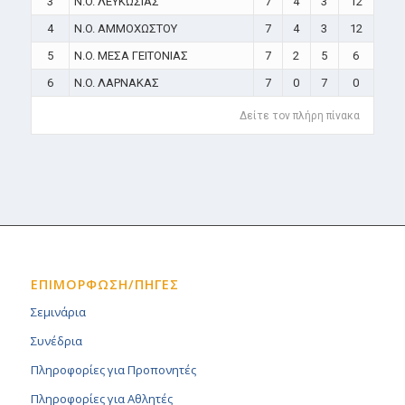
3
N.O. ΛΕΥΚΩΣΙΑΣ
7
4
3
12
4
N.O. ΑΜΜΟΧΩΣΤΟΥ
7
4
3
12
5
N.O. ΜΕΣΑ ΓΕΙΤΟΝΙΑΣ
7
2
5
6
6
N.O. ΛΑΡΝΑΚΑΣ
7
0
7
0
Δείτε τον πλήρη πίνακα
ΕΠΙΜΟΡΦΩΣΗ/ΠΗΓΕΣ
Σεμινάρια
Συνέδρια
Πληροφορίες για Προπονητές
Πληροφορίες για Αθλητές