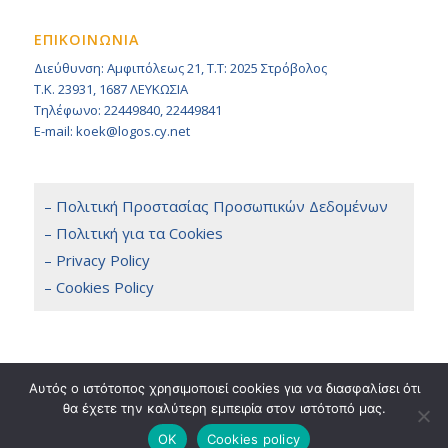
ΕΠΙΚΟΙΝΩΝΙΑ
Διεύθυνση: Αμφιπόλεως 21, Τ.Τ: 2025 Στρόβολος
Τ.Κ. 23931, 1687 ΛΕΥΚΩΣΙΑ
Τηλέφωνο: 22449840, 22449841
E-mail: koek@logos.cy.net
– Πολιτική Προστασίας Προσωπικών Δεδομένων
– Πολιτική για τα Cookies
– Privacy Policy
– Cookies Policy
Αυτός ο ιστότοπος χρησιμοποιεί cookies για να διασφαλίσει ότι
θα έχετε την καλύτερη εμπειρία στον ιστότοπό μας.
Copyright 2014 © KOEK, All Rights Reserved. / Powered by
NETinfo Plc
Terms & Conditions
OK
Cookies policy