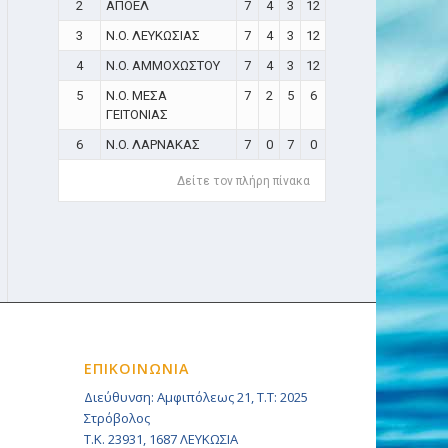
2
ΑΠΟΕΛ
7
4
3
12
3
N.O. ΛΕΥΚΩΣΙΑΣ
7
4
3
12
4
N.O. ΑΜΜΟΧΩΣΤΟΥ
7
4
3
12
5
N.O. ΜΕΣΑ
7
2
5
6
ΓΕΙΤΟΝΙΑΣ
6
N.O. ΛΑΡΝΑΚΑΣ
7
0
7
0
Δείτε τον πλήρη πίνακα
ΕΠΙΚΟΙΝΩΝΙΑ
Διεύθυνση: Αμφιπόλεως 21, Τ.Τ: 2025
Στρόβολος
Τ.Κ. 23931, 1687 ΛΕΥΚΩΣΙΑ