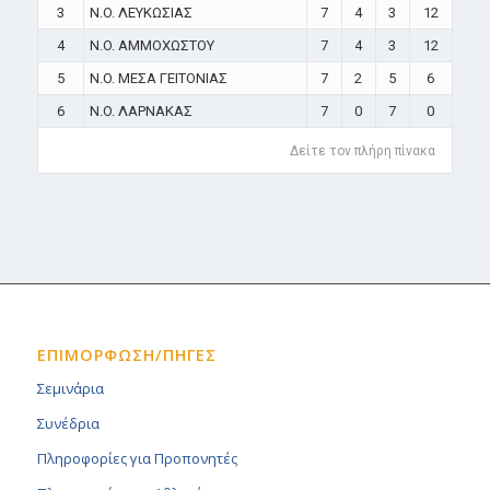
3
N.O. ΛΕΥΚΩΣΙΑΣ
7
4
3
12
4
N.O. ΑΜΜΟΧΩΣΤΟΥ
7
4
3
12
5
N.O. ΜΕΣΑ ΓΕΙΤΟΝΙΑΣ
7
2
5
6
6
N.O. ΛΑΡΝΑΚΑΣ
7
0
7
0
Δείτε τον πλήρη πίνακα
ΕΠΙΜΟΡΦΩΣΗ/ΠΗΓΕΣ
Σεμινάρια
Συνέδρια
Πληροφορίες για Προπονητές