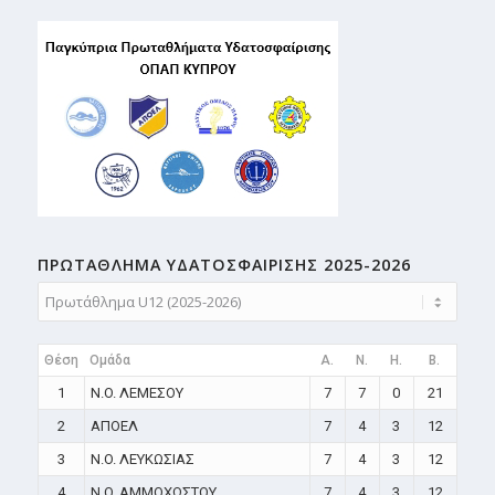
ΠΡΩΤΑΘΛΗMA ΥΔΑΤΟΣΦΑΙΡΙΣΗΣ 2025-2026
Θέση
Ομάδα
A.
N.
H.
B.
1
N.O. ΛΕΜΕΣΟΥ
7
7
0
21
2
ΑΠΟΕΛ
7
4
3
12
3
N.O. ΛΕΥΚΩΣΙΑΣ
7
4
3
12
4
N.O. ΑΜΜΟΧΩΣΤΟΥ
7
4
3
12