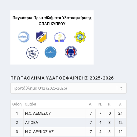
ΠΡΩΤΑΘΛΗMA ΥΔΑΤΟΣΦΑΙΡΙΣΗΣ 2025-2026
Θέση
Ομάδα
A.
N.
H.
B.
1
N.O. ΛΕΜΕΣΟΥ
7
7
0
21
2
ΑΠΟΕΛ
7
4
3
12
3
N.O. ΛΕΥΚΩΣΙΑΣ
7
4
3
12