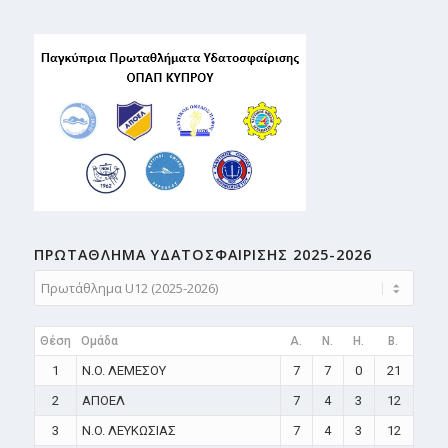
ΠΡΩΤΑΘΛΗMA ΥΔΑΤΟΣΦΑΙΡΙΣΗΣ 2025-2026
Θέση
Ομάδα
A.
N.
H.
B.
1
N.O. ΛΕΜΕΣΟΥ
7
7
0
21
2
ΑΠΟΕΛ
7
4
3
12
3
N.O. ΛΕΥΚΩΣΙΑΣ
7
4
3
12