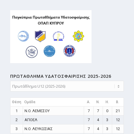
ΠΡΩΤΑΘΛΗMA ΥΔΑΤΟΣΦΑΙΡΙΣΗΣ 2025-2026
Θέση
Ομάδα
A.
N.
H.
B.
1
N.O. ΛΕΜΕΣΟΥ
7
7
0
21
2
ΑΠΟΕΛ
7
4
3
12
3
N.O. ΛΕΥΚΩΣΙΑΣ
7
4
3
12