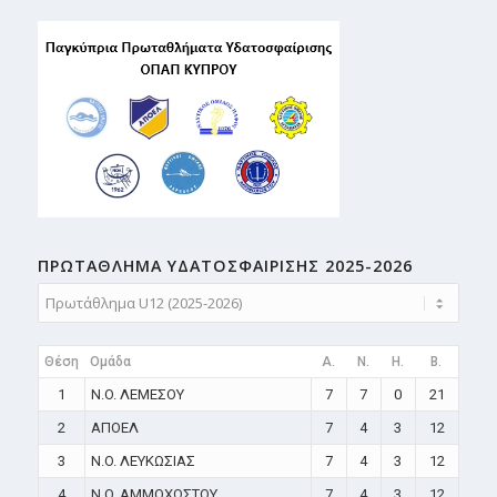
ΠΡΩΤΑΘΛΗMA ΥΔΑΤΟΣΦΑΙΡΙΣΗΣ 2025-2026
Θέση
Ομάδα
A.
N.
H.
B.
1
N.O. ΛΕΜΕΣΟΥ
7
7
0
21
2
ΑΠΟΕΛ
7
4
3
12
3
N.O. ΛΕΥΚΩΣΙΑΣ
7
4
3
12
4
N.O. ΑΜΜΟΧΩΣΤΟΥ
7
4
3
12