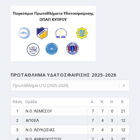
ΠΡΩΤΑΘΛΗMA ΥΔΑΤΟΣΦΑΙΡΙΣΗΣ 2025-2026
Θέση
Ομάδα
A.
N.
H.
B.
1
N.O. ΛΕΜΕΣΟΥ
7
7
0
21
2
ΑΠΟΕΛ
7
4
3
12
3
N.O. ΛΕΥΚΩΣΙΑΣ
7
4
3
12
4
N.O. ΑΜΜΟΧΩΣΤΟΥ
7
4
3
12