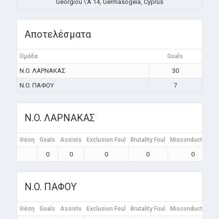
Georgiou \'A 14, Germasogeia, Cyprus
Αποτελέσματα
Ομάδα
Goals
N.O. ΛΑΡΝΑΚΑΣ
30
N.O. ΠΑΦΟΥ
7
N.O. ΛΑΡΝΑΚΑΣ
Θέση
Goals
Assists
Exclusion Foul
Brutality Foul
Misconduct Foul
0
0
0
0
0
N.O. ΠΑΦΟΥ
Θέση
Goals
Assists
Exclusion Foul
Brutality Foul
Misconduct Foul