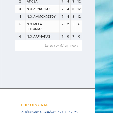
2
ΑΠΟΕΛ
7
4
3
12
3
N.O. ΛΕΥΚΩΣΙΑΣ
7
4
3
12
4
N.O. ΑΜΜΟΧΩΣΤΟΥ
7
4
3
12
5
N.O. ΜΕΣΑ
7
2
5
6
ΓΕΙΤΟΝΙΑΣ
6
N.O. ΛΑΡΝΑΚΑΣ
7
0
7
0
Δείτε τον πλήρη πίνακα
ΕΠΙΚΟΙΝΩΝΙΑ
Διεύθυνση: Αμφιπόλεως 21, Τ.Τ: 2025