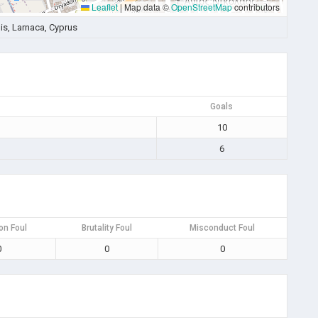
Leaflet
|
Map data ©
OpenStreetMap
contributors
is, Larnaca, Cyprus
Goals
10
6
on Foul
Brutality Foul
Misconduct Foul
0
0
0