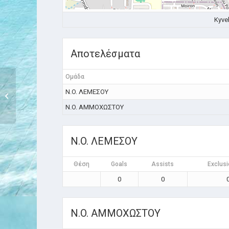
Kyvel
Αποτελέσματα
Ομάδα
1η ΑΓΩΝΙΣΤΙΚΗ PLAY OFFS: ΑΠΟΕΛ –
N.O. ΛΕΜΕΣΟΥ
Ν.Ο. ΜΕΣΑ ΓΕ...
N.O. ΑΜΜΟΧΩΣΤΟΥ
N.O. ΛΕΜΕΣΟΥ
Θέση
Goals
Assists
Exclusi
0
0
N.O. ΑΜΜΟΧΩΣΤΟΥ