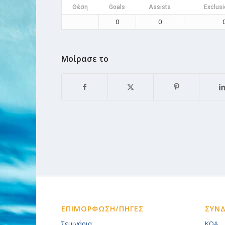
Θέση
Goals
Assists
Exclusi
0
0
Μοίρασε το
ΕΠΙΜΟΡΦΩΣΗ/ΠΗΓΕΣ
ΣΥΝ
Σεμινάρια
KOA