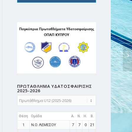
2η
ΛΑ
ΠΡΩΤΑΘΛΗMA ΥΔΑΤΟΣΦΑΙΡΙΣΗΣ
2025-2026
Θέση
Ομάδα
A.
N.
H.
B.
1
N.O. ΛΕΜΕΣΟΥ
7
7
0
21