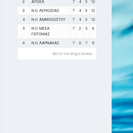
2
ΑΠΟΕΛ
7
4
3
12
3
N.O. ΛΕΥΚΩΣΙΑΣ
7
4
3
12
4
N.O. ΑΜΜΟΧΩΣΤΟΥ
7
4
3
12
5
N.O. ΜΕΣΑ
7
2
5
6
ΓΕΙΤΟΝΙΑΣ
6
N.O. ΛΑΡΝΑΚΑΣ
7
0
7
0
Δείτε τον πλήρη πίνακα