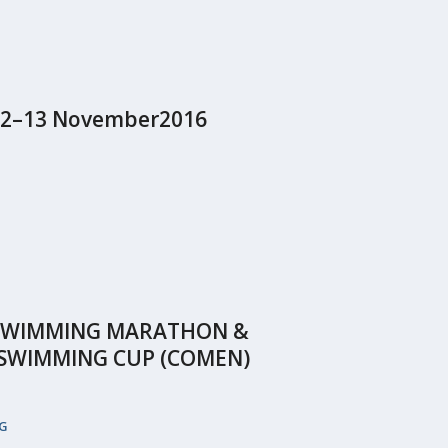
 12–13 Νovember2016
 SWIMMING MARATHON &
SWIMMING CUP (COMEN)
EG