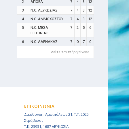
2
ΑΠΟΕΛ
7
4
3
12
3
N.O. ΛΕΥΚΩΣΙΑΣ
7
4
3
12
4
N.O. ΑΜΜΟΧΩΣΤΟΥ
7
4
3
12
5
N.O. ΜΕΣΑ
7
2
5
6
ΓΕΙΤΟΝΙΑΣ
6
N.O. ΛΑΡΝΑΚΑΣ
7
0
7
0
Δείτε τον πλήρη πίνακα
ΕΠΙΚΟΙΝΩΝΙΑ
Διεύθυνση: Αμφιπόλεως 21, Τ.Τ: 2025
Στρόβολος
Τ.Κ. 23931, 1687 ΛΕΥΚΩΣΙΑ